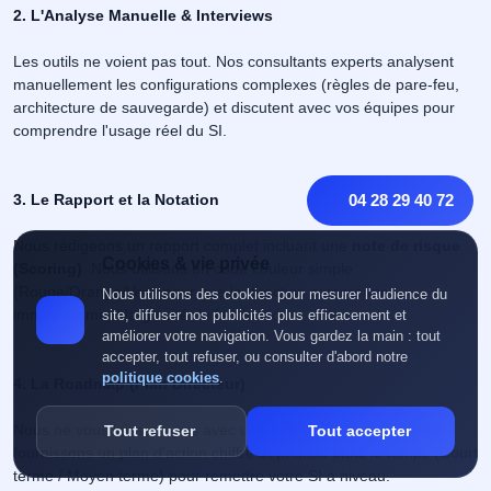
2. L'Analyse Manuelle & Interviews
Les outils ne voient pas tout. Nos consultants experts analysent
manuellement les configurations complexes (règles de pare-feu,
architecture de sauvegarde) et discutent avec vos équipes pour
comprendre l'usage réel du SI.
3. Le Rapport et la Notation
04 28 29 40 72
Nous rédigeons un rapport complet incluant une
note de risque
Cookies & vie privée
(Scoring)
. Nous utilisons un code couleur simple
(Rouge/Orange/Vert) pour que la direction comprenne
Nous utilisons des cookies pour mesurer l'audience du
immédiatement la gravité de la situation.
site, diffuser nos publicités plus efficacement et
améliorer votre navigation. Vous gardez la main : tout
accepter, tout refuser, ou consulter d'abord notre
politique cookies
.
4. La Roadmap (Plan Directeur)
Nous ne vous laissons pas avec une liste de problèmes. Nous
Tout refuser
Tout accepter
fournissons un plan d'action chiffré et priorisé dans le temps (Court
terme / Moyen terme) pour remettre votre SI à niveau.