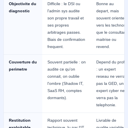
Objectivite du
Difficile : le DSI ou
Bonne au
diagnostic
l'admin sys audite
depart, mais
son propre travail et
souvent oriente
ses propres
vers les technos
arbitrages passes.
que le consultant
Biais de confirmation
maitrise ou
frequent.
revend.
Couverture du
Souvent partielle : on
Depend du profil
perimetre
audite ce qu'on
: un expert
connait, on oublie
reseau ne verra
l'ombre (Shadow IT,
pas la GED, un
SaaS RH, comptes
expert cyber ne
dormants).
verra pas la
telephonie.
Restitution
Rapport souvent
Livrable de
exploitable
technique, lu par l'IT
qualite variable,