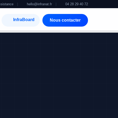
sistance
|
hello@infranat.fr
|
04 28 29 40 72
InfraBoard
Nous contacter