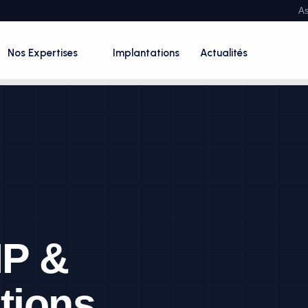
As
Nos Expertises
Implantations
Actualités
IP &
tions