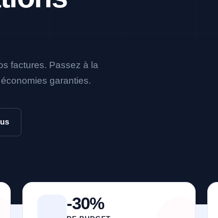
os factures. Passez à la
et économies garanties.
lus
-30%