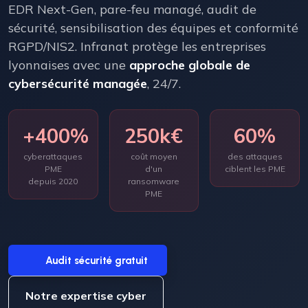
EDR Next-Gen, pare-feu managé, audit de
sécurité, sensibilisation des équipes et conformité
RGPD/NIS2. Infranat protège les entreprises
lyonnaises avec une
approche globale de
cybersécurité managée
, 24/7.
+400%
250k€
60%
cyberattaques
coût moyen
des attaques
PME
d'un
ciblent les PME
depuis 2020
ransomware
PME
Audit sécurité gratuit
Notre expertise cyber