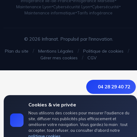
Infogérance Île-de-France
•
Infogérance Marseille
•
Maintenance Lyon
•
Cybersécurité Lyon
•
Cybersécurité
•
Maintenance informatique
•
Tarifs infogérance
© 2026 Infranat. Propulsé par l'innovation.
/
/
/
Plan du site
Mentions Légales
Politique de cookies
/
Gérer mes cookies
CGV
04 28 29 40 72
Cookies & vie privée
Nous utilisons des cookies pour mesurer l'audience du
site, diffuser nos publicités plus efficacement et
améliorer votre navigation. Vous gardez la main : tout
accepter, tout refuser, ou consulter d'abord notre
politique cookies
.