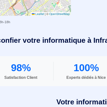
Leaflet
|
©
OpenStreetMap
8h-18h
onfier votre informatique à Infr
98%
100%
Satisfaction Client
Experts dédiés à Nice
Votre informat