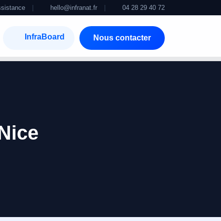
sistance
|
hello@infranat.fr
|
04 28 29 40 72
InfraBoard
Nous contacter
Nice