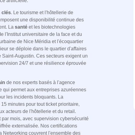
e artificielle.
 clés
. Le tourisme et l'hôtellerie de
 imposent une disponibilité continue des
ent. La
santé
et les biotechnologies
 l'Institut universitaire de la face et du
urbaine de Nice Méridia et l'écoquartier
ieur se déploie dans le quartier d'affaires
 Saint-Augustin. Ces secteurs exigent un
rvision 24/7 et une résilience éprouvée
ain
de nos experts basés à l'agence
 ce qui permet aux entreprises azuréennes
ur les incidents bloquants. La
5 minutes pour tout ticket prioritaire,
acteurs de l'hôtellerie et du retail.
 par mois, avec supervision cybersécurité
frée externalisée. Nos certifications
a Networking couvrent l'ensemble des