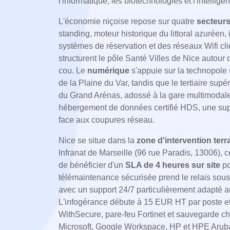
l'informatique, les biotechnologies et l'intelligenc
L'économie niçoise repose sur quatre
secteurs
standing, moteur historique du littoral azuréen,
systèmes de réservation et des réseaux Wifi cli
structurent le pôle Santé Villes de Nice autour de
cou. Le
numérique
s'appuie sur la technopole 
de la Plaine du Var, tandis que le tertiaire supér
du Grand Arénas, adossé à la gare multimodale
hébergement de données certifié HDS, une supe
face aux coupures réseau.
Nice se situe dans la
zone d'intervention terr
Infranat de Marseille (96 rue Paradis, 13006),
de bénéficier d'un
SLA de 4 heures sur site
po
télémaintenance sécurisée prend le relais sous 1
avec un support 24/7 particulièrement adapté aux 
L'infogérance débute à 15 EUR HT par poste et
WithSecure, pare-feu Fortinet et sauvegarde chif
Microsoft, Google Workspace, HP et HPE Arub