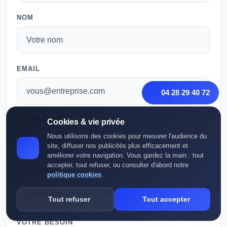
NOM
EMAIL
04 28 29 40 72
TÉLÉPHONE
Cookies & vie privée
Nous utilisons des cookies pour mesurer l'audience du
site, diffuser nos publicités plus efficacement et
améliorer votre navigation. Vous gardez la main : tout
accepter, tout refuser, ou consulter d'abord notre
SOCIÉTÉ
politique cookies
.
Tout refuser
Tout accepter
VOTRE BESOIN