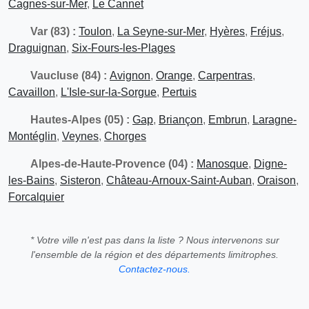
Cagnes-sur-Mer
,
Le Cannet
Var (83) :
Toulon
,
La Seyne-sur-Mer
,
Hyères
,
Fréjus
,
Draguignan
,
Six-Fours-les-Plages
Vaucluse (84) :
Avignon
,
Orange
,
Carpentras
,
Cavaillon
,
L'Isle-sur-la-Sorgue
,
Pertuis
Hautes-Alpes (05) :
Gap
,
Briançon
,
Embrun
,
Laragne-
Montéglin
,
Veynes
,
Chorges
Alpes-de-Haute-Provence (04) :
Manosque
,
Digne-
les-Bains
,
Sisteron
,
Château-Arnoux-Saint-Auban
,
Oraison
,
Forcalquier
* Votre ville n'est pas dans la liste ? Nous intervenons sur
l'ensemble de la région et des départements limitrophes.
Contactez-nous.