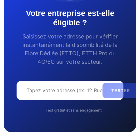
Votre entreprise est-elle
éligible ?
Saisissez votre adresse pour vérifier
instantanément la disponibilité de la
Fibre Dédiée (FTTO), FTTH Pro ou
4G/5G sur votre secteur.
TESTER
Test gratuit et sans engagement