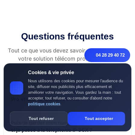
Questions fréquentes
Tout ce que vous devez savoir avant de choisir
04 28 29 40 72
votre solution télécom professionnelle.
Cookies & vie privée
Nous utilisons des cookies pour mesurer l'audience du
site, diffuser nos publicités plus efficacement et
Quelle est la différence entre une fibre FTTH
améliorer votre navigation. Vous gardez la main : tout
accepter, tout refuser, ou consulter d'abord notre
Pro et une fibre dédiée FTTO ?
politique cookies
.
Tout refuser
Tout accepter
Puis-je garder mon numéro de téléphone fixe
si je passe à la téléphonie IP 3CX ?