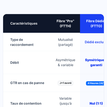
Fibre "Pro"
Fibre Dédiée
Caractéristiques
(FTTH)
(FTTO)
Type de
Mutualisé
Dédié exclusi
raccordement
(partagé)
Asymétrique
Symétrique 
Débit
& variable
garanti
GTR en cas de panne
J+1 ouvré
4 Heures 24/7
Variable
Taux de contention
(jusqu'à
Nul (1:1)