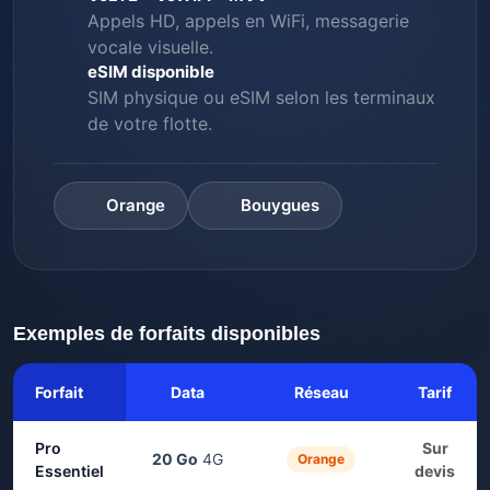
Appels HD, appels en WiFi, messagerie
vocale visuelle.
eSIM disponible
SIM physique ou eSIM selon les terminaux
de votre flotte.
Orange
Bouygues
Exemples de forfaits disponibles
Forfait
Data
Réseau
Tarif
Pro
Sur
20 Go
4G
Orange
Essentiel
devis