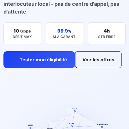
interlocuteur local - pas de centre d'appel, pas
d'attente.
10
99.9
4h
Gbps
%
DÉBIT MAX
SLA GARANTI
GTR FIBRE
Tester mon éligibilité
Voir les offres
LILLE
PARIS
STRASBOURG
BREST
RENNES