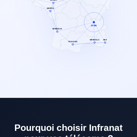
NANTES
LYON
BORDEAUX
MARSEILLE
NICE
TOULOUSE
Pourquoi choisir Infranat