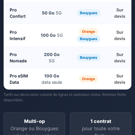
Pro
Sur
50 Go
5G
Bouygues
Confort
devis
Orange
Pro
Sur
100 Go
5G
Intensif
devis
Bouygues
Pro
200 Go
Sur
Bouygues
Nomade
5G
devis
Pro eSIM
100 Go
Sur
Orange
Data
data seule
devis
Tarifs sur devis selon volume de lignes et opérateur choisi. Remises flotte
disponibles.
Multi-op
1 contrat
Orange ou Bouygues
pour toute votre