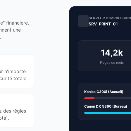
SERVEUR D'IMPRESSION
e" financière.
SRV-PRINT-01
nnent une
.
14,2k
Pages ce mois
ur n'importe
urité totale.
Konica C300i (Accueil)
Canon DX 5860 (Bureau)
z des règles
pta).