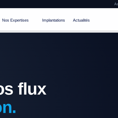
As
Nos Expertises
Implantations
Actualités
os flux
on.