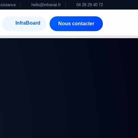
sistance
|
hello@infranat.fr
|
04 28 29 40 72
InfraBoard
Nous contacter