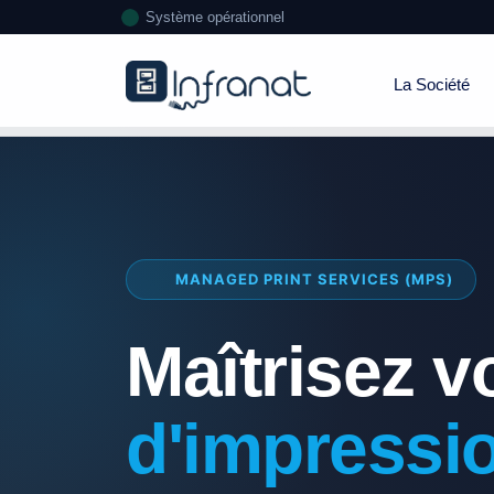
Système opérationnel
La Société
MANAGED PRINT SERVICES (MPS)
Maîtrisez v
d'impressi