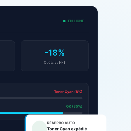
EN LIGNE
-18%
Coûts vs N-1
Toner Cyan (8%)
OK (85%)
RÉAPPRO AUTO
Toner Cyan expédié