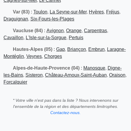
Cagnes-sur-Mer
,
Le Cannet
Var (83) :
Toulon
,
La Seyne-sur-Mer
,
Hyères
,
Fréjus
,
Draguignan
,
Six-Fours-les-Plages
Vaucluse (84) :
Avignon
,
Orange
,
Carpentras
,
Cavaillon
,
L'Isle-sur-la-Sorgue
,
Pertuis
Hautes-Alpes (05) :
Gap
,
Briançon
,
Embrun
,
Laragne-
Montéglin
,
Veynes
,
Chorges
Alpes-de-Haute-Provence (04) :
Manosque
,
Digne-
les-Bains
,
Sisteron
,
Château-Arnoux-Saint-Auban
,
Oraison
,
Forcalquier
* Votre ville n'est pas dans la liste ? Nous intervenons sur
l'ensemble de la région et des départements limitrophes.
Contactez-nous.