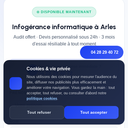
DISPONIBLE MAINTENANT
Infogérance informatique à Arles
Audit offert · Devis personnalisé sous 24h · 3 mois
d'essai résiliable à tout moment
04 28 29 40 72
Besoin d'une réponse immédiate ?
Cookies & vie privée
04 28 29 40 72
Nous utilisons des cookies pour mesurer l'audience du
site, diffuser nos publicités plus efficacement et
améliorer votre navigation. Vous gardez la main : tout
PRÉNOM
accepter, tout refuser, ou consulter d'abord notre
politique cookies
.
Tout refuser
Tout accepter
NOM