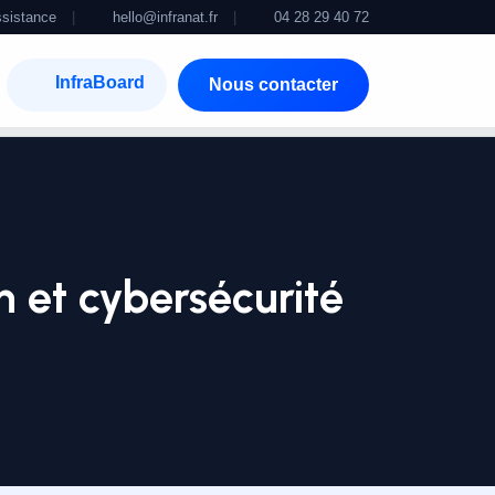
sistance
|
hello@infranat.fr
|
04 28 29 40 72
InfraBoard
Nous contacter
n et cybersécurité