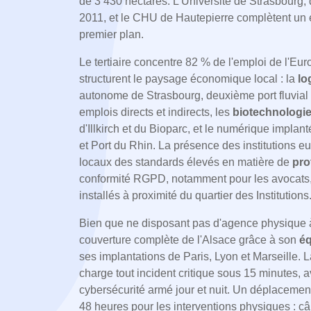
de 3 430 hectares. L'Université de Strasbourg, 
2011, et le CHU de Hautepierre complètent un
premier plan.
Le tertiaire concentre 82 % de l'emploi de l'Eu
structurent le paysage économique local : la
lo
autonome de Strasbourg, deuxième port fluvial
emplois directs et indirects, les
biotechnologie
d'Illkirch et du Bioparc, et le numérique implan
et Port du Rhin. La présence des institutions 
locaux des standards élevés en matière de
pro
conformité RGPD, notamment pour les avocats, 
installés à proximité du quartier des Institutions
Bien que ne disposant pas d'agence physique à
couverture complète de l'Alsace grâce à son
éq
ses implantations de Paris, Lyon et Marseille.
charge tout incident critique sous 15 minutes, 
cybersécurité armé jour et nuit. Un déplacement 
48 heures pour les interventions physiques : 