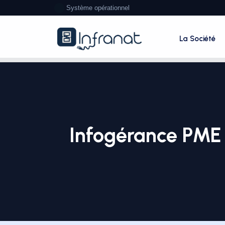
Système opérationnel
La Société
Infogérance PME à