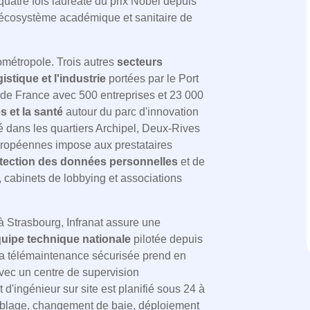
quatre fois lauréate du prix Nobel depuis
 écosystème académique et sanitaire de
rométropole. Trois autres
secteurs
gistique et l'industrie
portées par le Port
 de France avec 500 entreprises et 23 000
s et la santé
autour du parc d'innovation
té dans les quartiers Archipel, Deux-Rives
européennes impose aux prestataires
tection des données personnelles
et de
cabinets de lobbying et associations
.
 Strasbourg, Infranat assure une
uipe technique nationale
pilotée depuis
 La télémaintenance sécurisée prend en
avec un centre de supervision
d'ingénieur sur site est planifié sous 24 à
câblage, changement de baie, déploiement