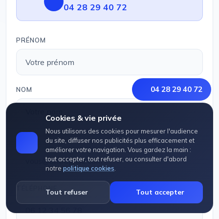
04 28 29 40 72
PRÉNOM
04 28 29 40 72
NOM
Cookies & vie privée
Nous utilisons des cookies pour mesurer l'audience
EMAIL
du site, diffuser nos publicités plus efficacement et
améliorer votre navigation. Vous gardez la main :
tout accepter, tout refuser, ou consulter d'abord
notre
politique cookies
.
TÉLÉPHONE
Tout refuser
Tout accepter