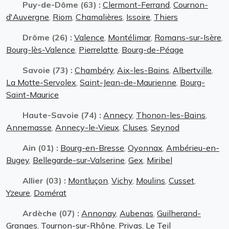
Puy-de-Dôme (63) :
Clermont-Ferrand
,
Cournon-
d'Auvergne
,
Riom
,
Chamalières
,
Issoire
,
Thiers
Drôme (26) :
Valence
,
Montélimar
,
Romans-sur-Isère
,
Bourg-lès-Valence
,
Pierrelatte
,
Bourg-de-Péage
Savoie (73) :
Chambéry
,
Aix-les-Bains
,
Albertville
,
La Motte-Servolex
,
Saint-Jean-de-Maurienne
,
Bourg-
Saint-Maurice
Haute-Savoie (74) :
Annecy
,
Thonon-les-Bains
,
Annemasse
,
Annecy-le-Vieux
,
Cluses
,
Seynod
Ain (01) :
Bourg-en-Bresse
,
Oyonnax
,
Ambérieu-en-
Bugey
,
Bellegarde-sur-Valserine
,
Gex
,
Miribel
Allier (03) :
Montluçon
,
Vichy
,
Moulins
,
Cusset
,
Yzeure
,
Domérat
Ardèche (07) :
Annonay
,
Aubenas
,
Guilherand-
Granges
,
Tournon-sur-Rhône
,
Privas
,
Le Teil