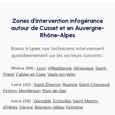
Zones d'intervention infogérance
autour de Cusset et en Auvergne-
Rhône-Alpes
Basés à
Lyon
, nos techniciens interviennent
quotidiennement sur les secteurs suivants :
Rhône (69) :
Lyon
,
Villeurbanne
,
Vénissieux
,
Saint-
Priest
,
Caluire-et-Cuire
,
Vaulx-en-Velin
Loire (42) :
Saint-Étienne
,
Roanne
,
Saint-Chamond
,
Firminy
,
Montbrison
,
Rive-de-Gier
Isère (38) :
Grenoble
,
Échirolles
,
Saint-Martin-
d'Hères
,
Vienne
,
Bourgoin-Jallieu
,
Fontaine