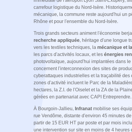
immédiate de l'aéroport Lyon Saint-Exupéry, sit
carrefour logistique du Nord-Isère. Historiqueme
mécanique, la commune reste aujourd'hui un pôle
Rhône et pour l'ensemble du Nord-Isère.
Trois grands secteurs animent l'économie berjall
recherche appliquée
, héritage d'une longue t
vers les textiles techniques, la
mécanique et la
les parcs d'activités locaux, et les
énergies re
photovoltaïque, aujourd'hui implantées dans le 
concernent l'interconnexion des sites de product
cyberattaques industrielles et la traçabilité de
zones d'activité incluent le Parc de la Maladièr
hectares, la Z.I. de l'Oiselet et la ZA de la Plai
gérées en partenariat avec CAPI Entreprendre.
À Bourgoin-Jallieu,
Infranat
mobilise ses équi
rue Vendôme, distante d'environ 45 minutes de r
partir de 15 EUR HT par poste et par mois incl
une intervention sur site en moins de 4 heures 