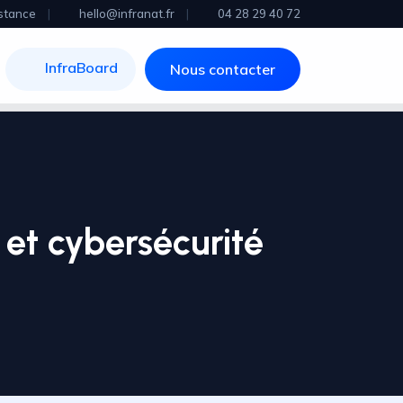
stance
|
hello@infranat.fr
|
04 28 29 40 72
InfraBoard
Nous contacter
 et cybersécurité