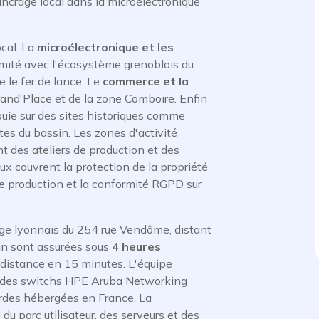
l'ancrage local dans la microélectronique
ocal. La
microélectronique et les
imité avec l'écosystème grenoblois du
 le fer de lance. Le
commerce et la
and'Place et de la zone Comboire. Enfin
uie sur des sites historiques comme
tes du bassin. Les zones d'activité
nt des ateliers de production et des
ux couvrent la protection de la propriété
 de production et la conformité RGPD sur
iège lyonnais du 254 rue Vendôme, distant
ain sont assurées sous
4 heures
distance en 15 minutes. L'équipe
, des switchs HPE Aruba Networking
ardes hébergées en France. La
u parc utilisateur, des serveurs et des