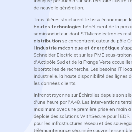
inauguré par Aledia sur son territoire illustre 
de nouvelle génération.
Trois filières structurent le tissu économique l
hautes technologies
bénéficient de la prox
semiconducteur, dont STMicroelectronics reste
distribution
se concentrent autour du pôle Gr
l'
industrie mécanique et énergétique
s'app
Schneider Electric et sur les PME sous-traitan
d'Actipôle Sud et de la Frange Verte accueille
laboratoires de recherche. Les besoins IT loca
industrielle, la haute disponibilité des lignes
les données clients.
Infranat rayonne sur Échirolles depuis son s
d'une heure par l'A48. Les interventions terr
maximum
avec une première prise en main à 
déploie des solutions WithSecure pour l'EDR
pour les infrastructures réseau et des sauveg
télémaintenance sécurisée couvre l'ensemble d