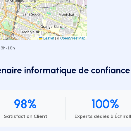
Leaflet
|
©
OpenStreetMap
08h-18h
naire informatique de confiance 
98%
100%
Satisfaction Client
Experts dédiés à Échirol