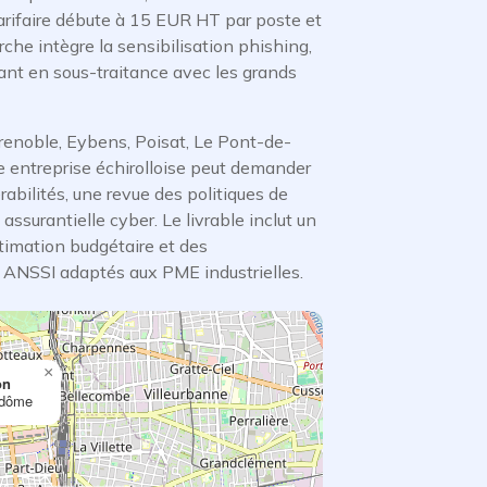
tarifaire débute à 15 EUR HT par poste et
rche intègre la sensibilisation phishing,
lant en sous-traitance avec les grands
Grenoble, Eybens, Poisat, Le Pont-de-
e entreprise échirolloise peut demander
bilités, une revue des politiques de
ssurantielle cyber. Le livrable inclut un
stimation budgétaire et des
ANSSI adaptés aux PME industrielles.
×
on
ndôme