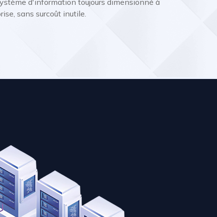
 système d'information toujours dimensionné à
rise, sans surcoût inutile.