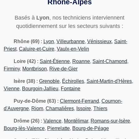
Rhône-Alpes
Basés à
Lyon
, nos techniciens interviennent
quotidiennement sur les secteurs suivants :
Rhône (69) :
Lyon
,
Villeurbanne
,
Vénissieux
,
Saint-
Priest
,
Caluire-et-Cuire
,
Vaulx-en-Velin
Loire (42) :
Saint-Étienne
,
Roanne
,
Saint-Chamond
,
Firminy
,
Montbrison
,
Rive-de-Gier
Isère (38) :
Grenoble
,
Échirolles
,
Saint-Martin-d'Hères
,
Vienne
,
Bourgoin-Jallieu
,
Fontaine
Puy-de-Dôme (63) :
Clermont-Ferrand
,
Cournon-
d'Auvergne
,
Riom
,
Chamalières
,
Issoire
,
Thiers
Drôme (26) :
Valence
,
Montélimar
,
Romans-sur-Isère
,
Bourg-lès-Valence
,
Pierrelatte
,
Bourg-de-Péage