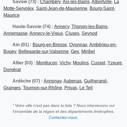
Savoie (73) :
Chambéry
,
Aix-les-Bains
,
Albertville
,
La
Motte-Servolex
,
Saint-Jean-de-Maurienne
,
Bourg-Saint-
Maurice
Haute-Savoie (74) :
Annecy
,
Thonon-les-Bains
,
Annemasse
,
Annecy-le-Vieux
,
Cluses
,
Seynod
Ain (01) :
Bourg-en-Bresse
,
Oyonnax
,
Ambérieu-en-
Bugey
,
Bellegarde-sur-Valserine
,
Gex
,
Miribel
Allier (03) :
Montluçon
,
Vichy
,
Moulins
,
Cusset
,
Yzeure
,
Domérat
Ardèche (07) :
Annonay
,
Aubenas
,
Guilherand-
Granges
,
Tournon-sur-Rhône
,
Privas
,
Le Teil
* Votre ville n'est pas dans la liste ? Nous intervenons sur
l'ensemble de la région et des départements limitrophes.
Contactez-nous.