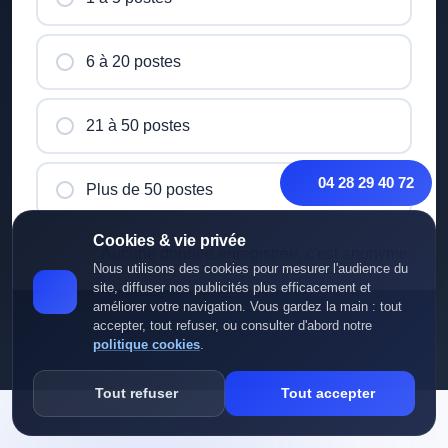
6 à 20 postes
21 à 50 postes
04 28 29 40 72
Plus de 50 postes
Cookies & vie privée
Aucune donnée enregistrée, c'est anonyme.
Nous utilisons des cookies pour mesurer l'audience du
site, diffuser nos publicités plus efficacement et
améliorer votre navigation. Vous gardez la main : tout
accepter, tout refuser, ou consulter d'abord notre
politique cookies
.
Tout refuser
Tout accepter