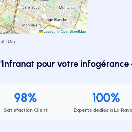
Leaflet
|
©
OpenStreetMap
08h-18h
d'Infranat pour votre infogérance 
98%
100%
Satisfaction Client
Experts dédiés à La Ravo