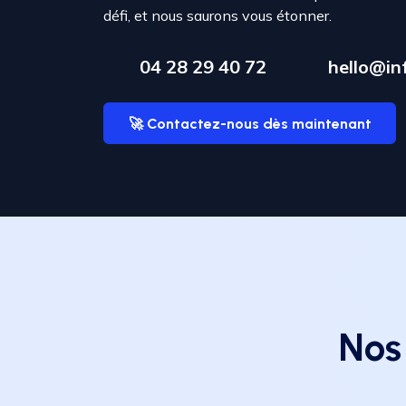
défi, et nous saurons vous étonner.
04 28 29 40 72
hello@inf
🚀 Contactez-nous dès maintenant
Nos