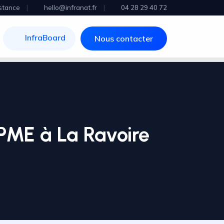
stance
|
hello@infranat.fr
|
04 28 29 40 72
InfraBoard
Nous contacter
PME à La Ravoire