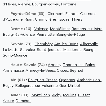
d'Hères
,
Vienne
,
Bourgoin-Jallieu
,
Fontaine
Puy-de-Dôme (63) :
Clermont-Ferrand
,
Cournon-
d'Auvergne
,
Riom
,
Chamalières
,
Issoire
,
Thiers
Drôme (26) :
Valence
,
Montélimar
,
Romans-sur-Isère
,
Bourg-lès-Valence
,
Pierrelatte
,
Bourg-de-Péage
Savoie (73) :
Chambéry
,
Aix-les-Bains
,
Albertville
,
La Motte-Servolex
,
Saint-Jean-de-Maurienne
,
Bourg-
Saint-Maurice
Haute-Savoie (74) :
Annecy
,
Thonon-les-Bains
,
Annemasse
,
Annecy-le-Vieux
,
Cluses
,
Seynod
Ain (01) :
Bourg-en-Bresse
,
Oyonnax
,
Ambérieu-en-
Bugey
,
Bellegarde-sur-Valserine
,
Gex
,
Miribel
Allier (03) :
Montluçon
,
Vichy
,
Moulins
,
Cusset
,
Yzeure
,
Domérat