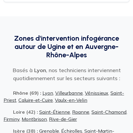
Zones d'intervention infogérance
autour de Ugine et en Auvergne-
Rhône-Alpes
Basés à
Lyon
, nos techniciens interviennent
quotidiennement sur les secteurs suivants :
Rhône (69) :
Lyon
,
Villeurbanne
,
Vénissieux
,
Saint-
Priest
,
Caluire-et-Cuire
,
Vaulx-en-Velin
Loire (42) :
Saint-Étienne
,
Roanne
,
Saint-Chamond
,
Firminy
,
Montbrison
,
Rive-de-Gier
Isère (38) :
Grenoble
,
Échirolles
,
Saint-Martin-