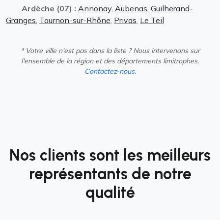
Ardèche (07) :
Annonay
,
Aubenas
,
Guilherand-
Granges
,
Tournon-sur-Rhône
,
Privas
,
Le Teil
* Votre ville n'est pas dans la liste ? Nous intervenons sur
l'ensemble de la région et des départements limitrophes.
Contactez-nous.
Nos clients sont les meilleurs
représentants de notre
qualité