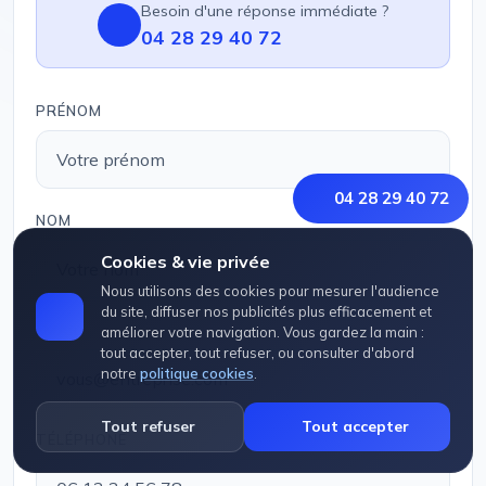
Besoin d'une réponse immédiate ?
04 28 29 40 72
PRÉNOM
04 28 29 40 72
NOM
Cookies & vie privée
Nous utilisons des cookies pour mesurer l'audience
du site, diffuser nos publicités plus efficacement et
EMAIL
améliorer votre navigation. Vous gardez la main :
tout accepter, tout refuser, ou consulter d'abord
notre
politique cookies
.
Tout refuser
Tout accepter
TÉLÉPHONE