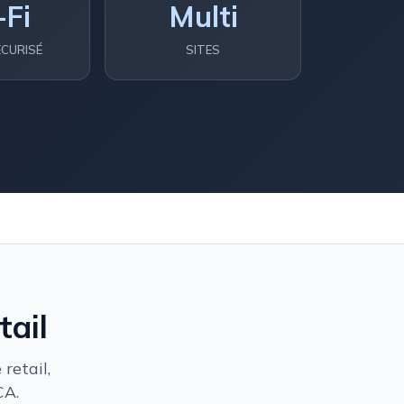
-Fi
Multi
ÉCURISÉ
SITES
tail
retail,
CA.