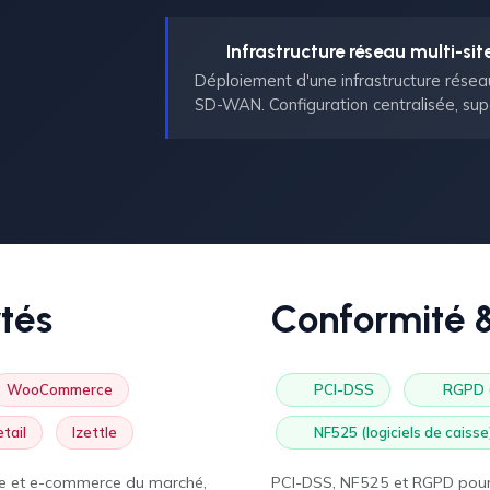
Infrastructure réseau multi-si
Déploiement d'une infrastructure réseau
SD-WAN. Configuration centralisée, supe
rtés
Conformité &
WooCommerce
PCI-DSS
RGPD (f
tail
Izettle
NF525 (logiciels de caisse
sse et e-commerce du marché,
PCI-DSS, NF525 et RGPD pour 