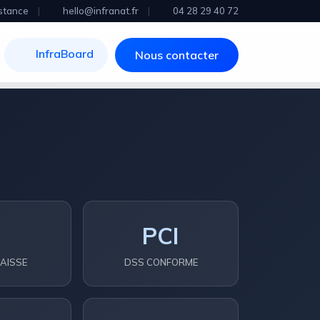
stance
|
hello@infranat.fr
|
04 28 29 40 72
InfraBoard
Nous contacter
0
PCI
AISSE
DSS CONFORME