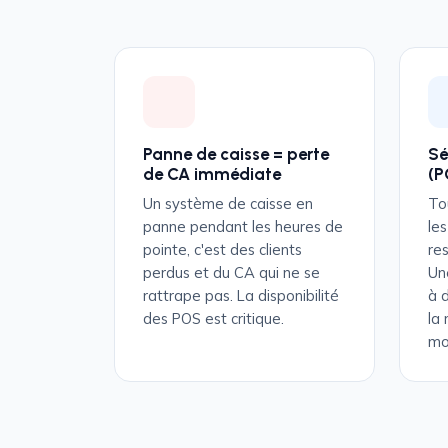
Panne de caisse = perte
Sé
de CA immédiate
(P
Un système de caisse en
To
panne pendant les heures de
le
pointe, c'est des clients
re
perdus et du CA qui ne se
Un
rattrape pas. La disponibilité
à 
des POS est critique.
la 
mo