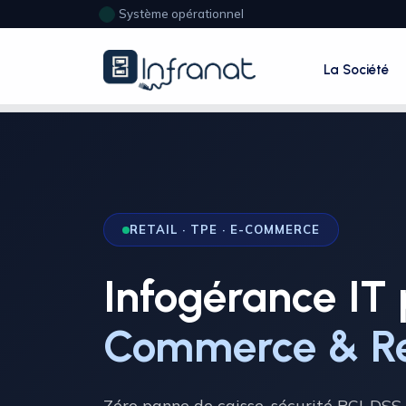
Système opérationnel
La Société
RETAIL · TPE · E-COMMERCE
Infogérance IT 
Commerce & Re
Zéro panne de caisse, sécurité PCI-DSS