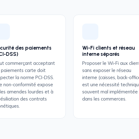
curité des paiements
Wi-Fi clients et réseau
CI-DSS)
interne séparés
ut commerçant acceptant
Proposer le Wi-Fi aux clien
s paiements carte doit
sans exposer le réseau
specter la norme PCI-DSS.
interne (caisses, back-offic
e non-conformité expose
est une nécessité techniq
des amendes lourdes et à
souvent mal implémentée
résiliation des contrats
dans les commerces.
nétiques.