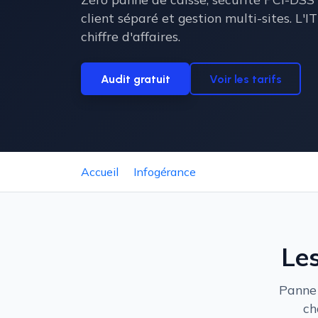
client séparé et gestion multi-sites. L'I
chiffre d'affaires.
Audit gratuit
Voir les tarifs
Accueil
Infogérance
Commerce & Retail
Les
Panne 
ch