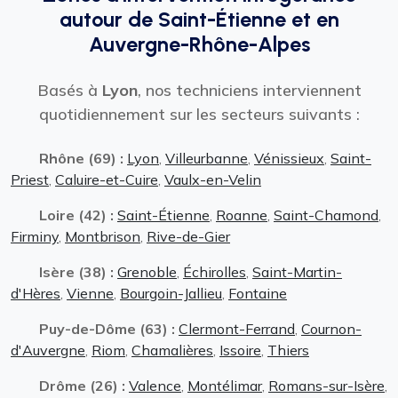
autour de Saint-Étienne et en
Auvergne-Rhône-Alpes
Basés à
Lyon
, nos techniciens interviennent
quotidiennement sur les secteurs suivants :
Rhône (69) :
Lyon
,
Villeurbanne
,
Vénissieux
,
Saint-
Priest
,
Caluire-et-Cuire
,
Vaulx-en-Velin
Loire (42) :
Saint-Étienne
,
Roanne
,
Saint-Chamond
,
Firminy
,
Montbrison
,
Rive-de-Gier
Isère (38) :
Grenoble
,
Échirolles
,
Saint-Martin-
d'Hères
,
Vienne
,
Bourgoin-Jallieu
,
Fontaine
Puy-de-Dôme (63) :
Clermont-Ferrand
,
Cournon-
d'Auvergne
,
Riom
,
Chamalières
,
Issoire
,
Thiers
Drôme (26) :
Valence
,
Montélimar
,
Romans-sur-Isère
,