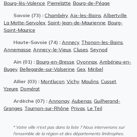
Bourg-lès-Valence
,
Pierrelatte
,
Bourg-de-Péage
Savoie (73) :
Chambéry
,
Aix-les-Bains
,
Albertville
,
La Motte-Servolex
,
Saint-Jean-de-Maurienne
,
Bourg-
Saint-Maurice
Haute-Savoie (74) :
Annecy
,
Thonon-les-Bains
,
Annemasse
,
Annecy-le-Vieux
,
Cluses
,
Seynod
Ain (01) :
Bourg-en-Bresse
,
Oyonnax
,
Ambérieu-en-
Bugey
,
Bellegarde-sur-Valserine
,
Gex
,
Miribel
Allier (03) :
Montluçon
,
Vichy
,
Moulins
,
Cusset
,
Yzeure
,
Domérat
Ardèche (07) :
Annonay
,
Aubenas
,
Guilherand-
Granges
,
Tournon-sur-Rhône
,
Privas
,
Le Teil
* Votre ville n'est pas dans la liste ? Nous intervenons sur
l'ensemble de la région et des départements limitrophes.