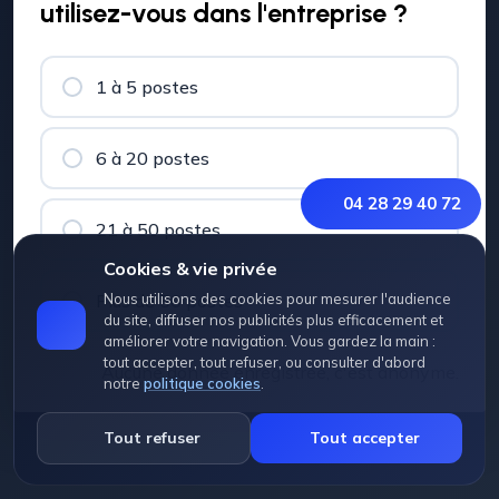
utilisez-vous dans l'entreprise ?
1 à 5 postes
6 à 20 postes
04 28 29 40 72
21 à 50 postes
Cookies & vie privée
Plus de 50 postes
Nous utilisons des cookies pour mesurer l'audience
du site, diffuser nos publicités plus efficacement et
améliorer votre navigation. Vous gardez la main :
tout accepter, tout refuser, ou consulter d'abord
Aucune donnée enregistrée, c'est anonyme.
notre
politique cookies
.
Tout refuser
Tout accepter