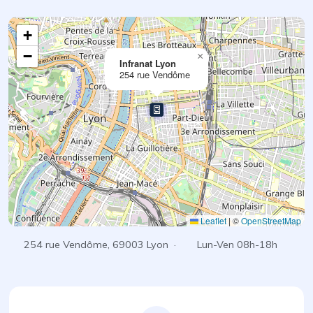
+
−
×
Infranat Lyon
254 rue Vendôme
Leaflet
|
©
OpenStreetMap
254 rue Vendôme, 69003 Lyon ·
Lun-Ven 08h-18h