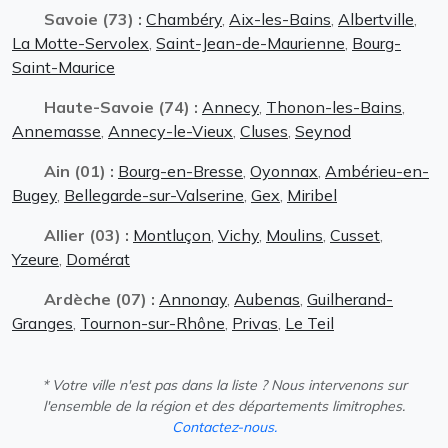
Savoie (73) :
Chambéry
,
Aix-les-Bains
,
Albertville
,
La Motte-Servolex
,
Saint-Jean-de-Maurienne
,
Bourg-
Saint-Maurice
Haute-Savoie (74) :
Annecy
,
Thonon-les-Bains
,
Annemasse
,
Annecy-le-Vieux
,
Cluses
,
Seynod
Ain (01) :
Bourg-en-Bresse
,
Oyonnax
,
Ambérieu-en-
Bugey
,
Bellegarde-sur-Valserine
,
Gex
,
Miribel
Allier (03) :
Montluçon
,
Vichy
,
Moulins
,
Cusset
,
Yzeure
,
Domérat
Ardèche (07) :
Annonay
,
Aubenas
,
Guilherand-
Granges
,
Tournon-sur-Rhône
,
Privas
,
Le Teil
* Votre ville n'est pas dans la liste ? Nous intervenons sur
l'ensemble de la région et des départements limitrophes.
Contactez-nous.