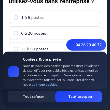
utilisez-vous dans l'entreprise ?
1 à 5 postes
6 à 20 postes
04 28 29 40 72
21 à 50 postes
Cookies & vie privée
Plus de 50 postes
Nous utilisons des cookies pour mesurer l'audience
du site, diffuser nos publicités plus efficacement et
améliorer votre navigation. Vous gardez la main :
Aucune donnée enregistrée, c'est anonyme.
tout accepter, tout refuser, ou consulter d'abord
notre
politique cookies
.
Tout refuser
Tout accepter