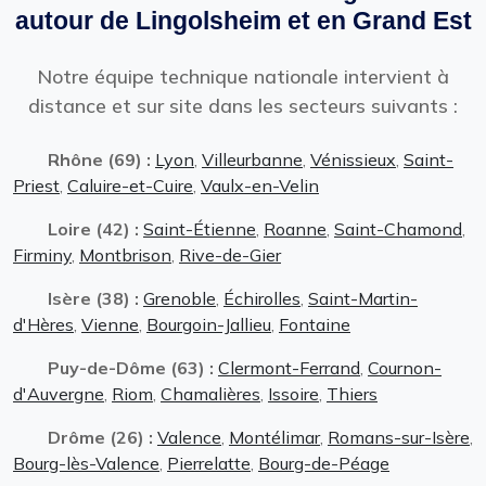
autour de Lingolsheim et en Grand Est
Notre équipe technique nationale intervient à
distance et sur site dans les secteurs suivants :
Rhône (69) :
Lyon
,
Villeurbanne
,
Vénissieux
,
Saint-
Priest
,
Caluire-et-Cuire
,
Vaulx-en-Velin
Loire (42) :
Saint-Étienne
,
Roanne
,
Saint-Chamond
,
Firminy
,
Montbrison
,
Rive-de-Gier
Isère (38) :
Grenoble
,
Échirolles
,
Saint-Martin-
d'Hères
,
Vienne
,
Bourgoin-Jallieu
,
Fontaine
Puy-de-Dôme (63) :
Clermont-Ferrand
,
Cournon-
d'Auvergne
,
Riom
,
Chamalières
,
Issoire
,
Thiers
Drôme (26) :
Valence
,
Montélimar
,
Romans-sur-Isère
,
Bourg-lès-Valence
,
Pierrelatte
,
Bourg-de-Péage