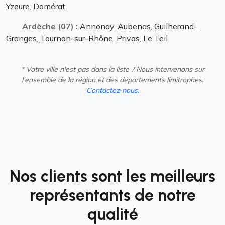
Yzeure
,
Domérat
Ardèche (07) :
Annonay
,
Aubenas
,
Guilherand-
Granges
,
Tournon-sur-Rhône
,
Privas
,
Le Teil
* Votre ville n'est pas dans la liste ? Nous intervenons sur
l'ensemble de la région et des départements limitrophes.
Contactez-nous.
Nos clients sont les meilleurs
représentants de notre
qualité