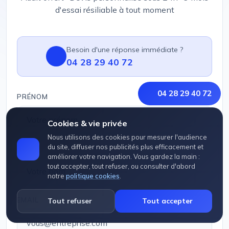
d'essai résiliable à tout moment
Besoin d'une réponse immédiate ?
04 28 29 40 72
04 28 29 40 72
PRÉNOM
Cookies & vie privée
Nous utilisons des cookies pour mesurer l'audience
du site, diffuser nos publicités plus efficacement et
NOM
améliorer votre navigation. Vous gardez la main :
tout accepter, tout refuser, ou consulter d'abord
notre
politique cookies
.
EMAIL
Tout refuser
Tout accepter