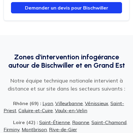
Demander un devis pour Bischwiller
Zones d'intervention infogérance
autour de Bischwiller et en Grand Est
Notre équipe technique nationale intervient à
distance et sur site dans les secteurs suivants :
Rhône (69) :
Lyon
,
Villeurbanne
,
Vénissieux
,
Saint-
Priest
,
Caluire-et-Cuire
,
Vaulx-en-Velin
Loire (42) :
Saint-Étienne
,
Roanne
,
Saint-Chamond
,
Firminy
,
Montbrison
,
Rive-de-Gier