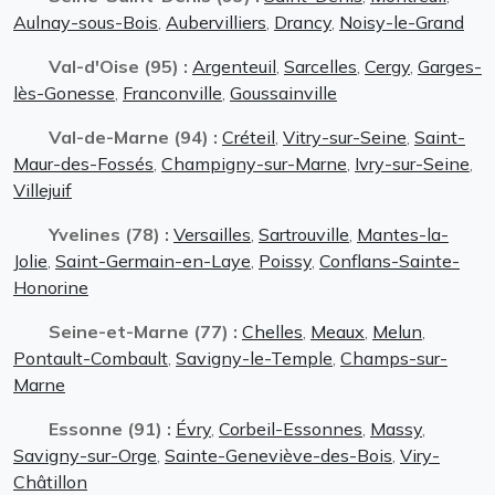
Aulnay-sous-Bois
,
Aubervilliers
,
Drancy
,
Noisy-le-Grand
Val-d'Oise (95) :
Argenteuil
,
Sarcelles
,
Cergy
,
Garges-
lès-Gonesse
,
Franconville
,
Goussainville
Val-de-Marne (94) :
Créteil
,
Vitry-sur-Seine
,
Saint-
Maur-des-Fossés
,
Champigny-sur-Marne
,
Ivry-sur-Seine
,
Villejuif
Yvelines (78) :
Versailles
,
Sartrouville
,
Mantes-la-
Jolie
,
Saint-Germain-en-Laye
,
Poissy
,
Conflans-Sainte-
Honorine
Seine-et-Marne (77) :
Chelles
,
Meaux
,
Melun
,
Pontault-Combault
,
Savigny-le-Temple
,
Champs-sur-
Marne
Essonne (91) :
Évry
,
Corbeil-Essonnes
,
Massy
,
Savigny-sur-Orge
,
Sainte-Geneviève-des-Bois
,
Viry-
Châtillon