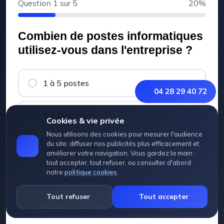
Question
1
sur 5
20%
Combien de postes informatiques
utilisez-vous dans l'entreprise ?
1 à 5 postes
04 28 29 40 72
6 à 20 postes
Cookies & vie privée
Nous utilisons des cookies pour mesurer l'audience
du site, diffuser nos publicités plus efficacement et
21 à 50 postes
améliorer votre navigation. Vous gardez la main :
tout accepter, tout refuser, ou consulter d'abord
notre
politique cookies
.
Plus de 50 postes
Tout refuser
Tout accepter
Aucune donnée enregistrée, c'est anonyme.