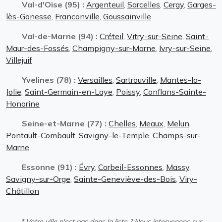
Val-d'Oise (95) :
Argenteuil
,
Sarcelles
,
Cergy
,
Garges-
lès-Gonesse
,
Franconville
,
Goussainville
Val-de-Marne (94) :
Créteil
,
Vitry-sur-Seine
,
Saint-
Maur-des-Fossés
,
Champigny-sur-Marne
,
Ivry-sur-Seine
,
Villejuif
Yvelines (78) :
Versailles
,
Sartrouville
,
Mantes-la-
Jolie
,
Saint-Germain-en-Laye
,
Poissy
,
Conflans-Sainte-
Honorine
Seine-et-Marne (77) :
Chelles
,
Meaux
,
Melun
,
Pontault-Combault
,
Savigny-le-Temple
,
Champs-sur-
Marne
Essonne (91) :
Évry
,
Corbeil-Essonnes
,
Massy
,
Savigny-sur-Orge
,
Sainte-Geneviève-des-Bois
,
Viry-
Châtillon
* Votre ville n'est pas dans la liste ? Nous intervenons sur