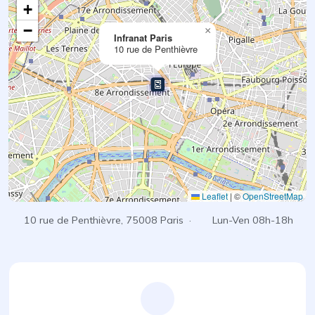
+
−
×
Infranat Paris
10 rue de Penthièvre
Leaflet
|
©
OpenStreetMap
10 rue de Penthièvre, 75008 Paris ·
Lun-Ven 08h-18h