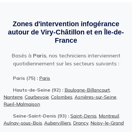
Zones d'intervention infogérance
autour de Viry-Châtillon et en Île-de-
France
Basés à
Paris
, nos techniciens interviennent
quotidiennement sur les secteurs suivants :
Paris (75) :
Paris
Hauts-de-Seine (92) :
Boulogne-Billancourt
,
Nanterre
,
Courbevoie
,
Colombes
,
Asnières-sur-Seine
,
Rueil-Malmaison
Seine-Saint-Denis (93) :
Saint-Denis
,
Montreuil
,
Aulnay-sous-Bois
,
Aubervilliers
,
Drancy
,
Noisy-le-Grand