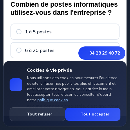
Combien de postes informatiques
utilisez-vous dans l'entreprise ?
1 à 5 postes
6 à 20 postes
04 28 29 40 72
21 à 50 postes
Cookies & vie privée
Nous utilisons des cookies pour mesurer l'audience
du site, diffuser nos publicités plus efficacement et
Plus de 50 postes
améliorer votre navigation. Vous gardez la main :
tout accepter, tout refuser, ou consulter d'abord
notre
politique cookies
.
Aucune donnée enregistrée, c'est anonyme.
Tout refuser
Tout accepter