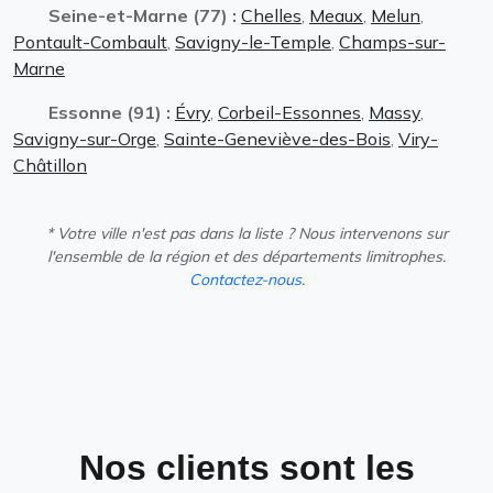
Seine-et-Marne (77) :
Chelles
,
Meaux
,
Melun
,
Pontault-Combault
,
Savigny-le-Temple
,
Champs-sur-
Marne
Essonne (91) :
Évry
,
Corbeil-Essonnes
,
Massy
,
Savigny-sur-Orge
,
Sainte-Geneviève-des-Bois
,
Viry-
Châtillon
* Votre ville n'est pas dans la liste ? Nous intervenons sur
l'ensemble de la région et des départements limitrophes.
Contactez-nous.
Nos clients sont les