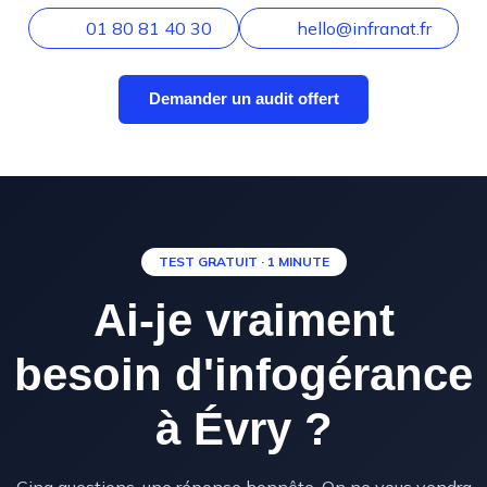
01 80 81 40 30
hello@infranat.fr
Demander un audit offert
TEST GRATUIT · 1 MINUTE
Ai-je vraiment
besoin d'infogérance
à Évry ?
Cinq questions, une réponse honnête. On ne vous vendra