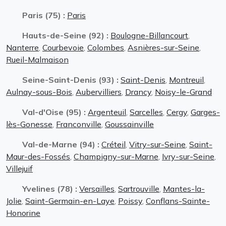
Paris (75) :
Paris
Hauts-de-Seine (92) :
Boulogne-Billancourt
,
Nanterre
,
Courbevoie
,
Colombes
,
Asnières-sur-Seine
,
Rueil-Malmaison
Seine-Saint-Denis (93) :
Saint-Denis
,
Montreuil
,
Aulnay-sous-Bois
,
Aubervilliers
,
Drancy
,
Noisy-le-Grand
Val-d'Oise (95) :
Argenteuil
,
Sarcelles
,
Cergy
,
Garges-
lès-Gonesse
,
Franconville
,
Goussainville
Val-de-Marne (94) :
Créteil
,
Vitry-sur-Seine
,
Saint-
Maur-des-Fossés
,
Champigny-sur-Marne
,
Ivry-sur-Seine
,
Villejuif
Yvelines (78) :
Versailles
,
Sartrouville
,
Mantes-la-
Jolie
,
Saint-Germain-en-Laye
,
Poissy
,
Conflans-Sainte-
Honorine