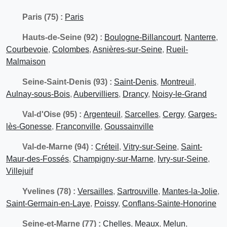
Paris (75) :
Paris
Hauts-de-Seine (92) :
Boulogne-Billancourt
,
Nanterre
,
Courbevoie
,
Colombes
,
Asnières-sur-Seine
,
Rueil-
Malmaison
Seine-Saint-Denis (93) :
Saint-Denis
,
Montreuil
,
Aulnay-sous-Bois
,
Aubervilliers
,
Drancy
,
Noisy-le-Grand
Val-d'Oise (95) :
Argenteuil
,
Sarcelles
,
Cergy
,
Garges-
lès-Gonesse
,
Franconville
,
Goussainville
Val-de-Marne (94) :
Créteil
,
Vitry-sur-Seine
,
Saint-
Maur-des-Fossés
,
Champigny-sur-Marne
,
Ivry-sur-Seine
,
Villejuif
Yvelines (78) :
Versailles
,
Sartrouville
,
Mantes-la-Jolie
,
Saint-Germain-en-Laye
,
Poissy
,
Conflans-Sainte-Honorine
Seine-et-Marne (77) :
Chelles
,
Meaux
,
Melun
,