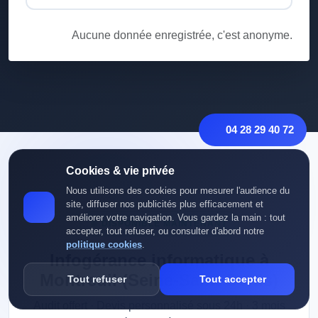
Aucune donnée enregistrée, c'est anonyme.
04 28 29 40 72
Cookies & vie privée
Nous utilisons des cookies pour mesurer l'audience du
site, diffuser nos publicités plus efficacement et
améliorer votre navigation. Vous gardez la main : tout
DISPONIBLE MAINTENANT
accepter, tout refuser, ou consulter d'abord notre
politique cookies
.
Infogérance informatique à
Montreuil (Seine-Saint-Denis)
Tout refuser
Tout accepter
Audit offert · Devis personnalisé sous 24h · 3 mois