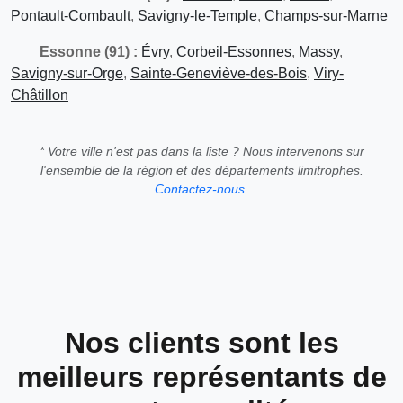
Pontault-Combault
,
Savigny-le-Temple
,
Champs-sur-Marne
Essonne (91) :
Évry
,
Corbeil-Essonnes
,
Massy
,
Savigny-sur-Orge
,
Sainte-Geneviève-des-Bois
,
Viry-
Châtillon
* Votre ville n'est pas dans la liste ? Nous intervenons sur
l'ensemble de la région et des départements limitrophes.
Contactez-nous.
Nos clients sont les
meilleurs représentants de