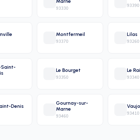
Marne
93390
93330
nville
Montfermeil
Lilas
93370
93260
-Saint-
Le Bourget
Le Ra
is
93350
93340
Gournay-sur-
Saint-Denis
Vaujo
Marne
93410
93460