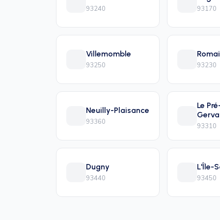
93240
93170
Villemomble
Romai
93250
93230
Le Pré
Neuilly-Plaisance
Gerva
93360
93310
Dugny
L'Île-
93440
93450