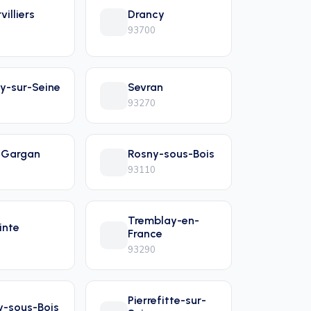
villiers
Drancy
93700
y-sur-Seine
Sevran
93270
-Gargan
Rosny-sous-Bois
93110
Tremblay-en-
inte
France
93290
Pierrefitte-sur-
y-sous-Bois