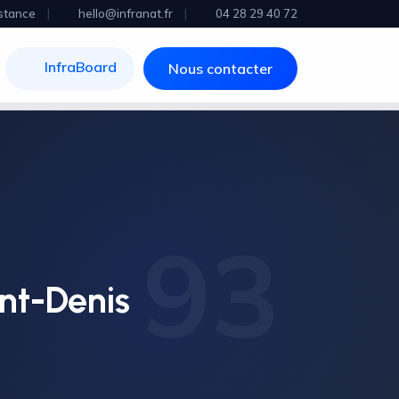
stance
|
hello@infranat.fr
|
04 28 29 40 72
InfraBoard
Nous contacter
93
nt-Denis