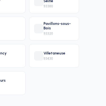
Seine
93380
Pavillons-sous-
Bois
93320
incy
Villetaneuse
93430
urs