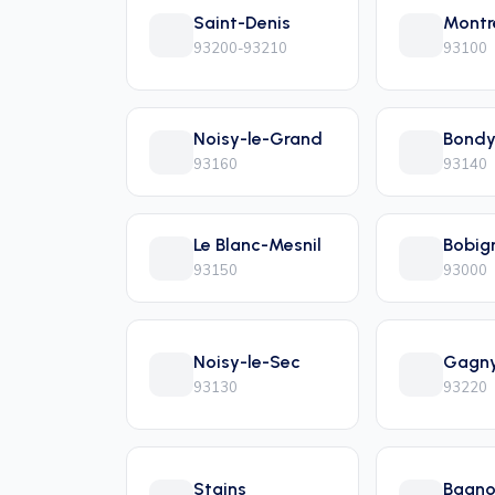
Saint-Denis
Montr
93200-93210
93100
Noisy-le-Grand
Bond
93160
93140
Le Blanc-Mesnil
Bobig
93150
93000
Noisy-le-Sec
Gagn
93130
93220
Stains
Bagno