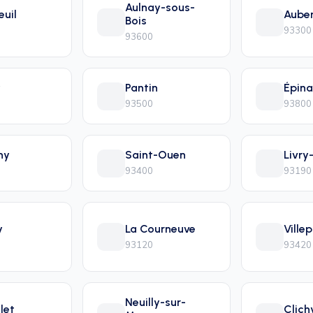
Aulnay-sous-
euil
Auber
Bois
93300
93600
y
Pantin
Épina
93500
93800
ny
Saint-Ouen
Livry
93400
93190
y
La Courneuve
Villep
93120
93420
Neuilly-sur-
let
Clich