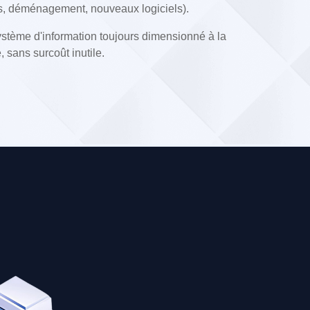
s, déménagement, nouveaux logiciels).
système d'information toujours dimensionné à la
e, sans surcoût inutile.