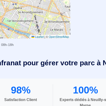
Leaflet
|
©
OpenStreetMap
 08h-18h
nfranat pour gérer votre parc à 
98%
100%
Satisfaction Client
Experts dédiés à Neuilly-s
Marne