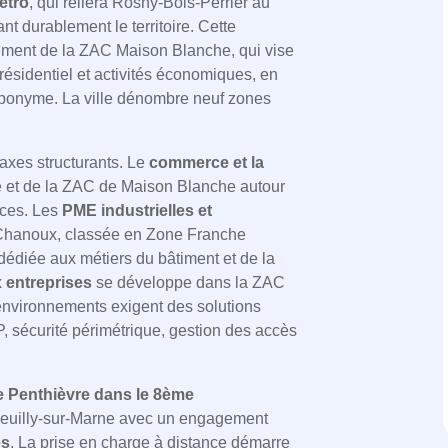
étro
, qui reliera Rosny-Bois-Perrier au
t durablement le territoire. Cette
ent de la ZAC Maison Blanche, qui vise
résidentiel et activités économiques, en
e éponyme. La ville dénombre neuf zones
axes structurants. Le
commerce et la
lle et de la ZAC de Maison Blanche autour
aces. Les
PME industrielles et
 Chanoux, classée en Zone Franche
 dédiée aux métiers du bâtiment et de la
 entreprises
se développe dans la ZAC
environnements exigent des solutions
P, sécurité périmétrique, gestion des accès
e Penthièvre dans le 8ème
 à Neuilly-sur-Marne avec un engagement
es
. La prise en charge à distance démarre