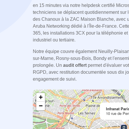
en 15 minutes via notre helpdesk certifié Micros
techniciens se déplacent quotidiennement sur l
des Chanoux à la ZAC Maison Blanche, avec u
Aruba Networking dédié à l'Île-de-France. Cette 
365, les installations 3CX pour la téléphonie e
industriel ou tertiaire.
Notre équipe couvre également Neuilly-Plaisan
sur-Marne, Rosny-sous-Bois, Bondy et l'ensembl
prolongée. Un
audit offert
permet d'évaluer votr
RGPD, avec restitution documentée sous dix jou
engagement de suivi.
+
−
Infranat Pari
10 rue de Pen