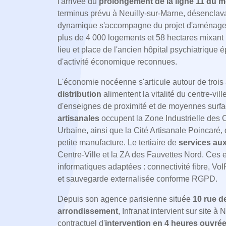
l'arrivée du
prolongement de la ligne 11 du m
terminus prévu à Neuilly-sur-Marne, désenclavan
dynamique s'accompagne du projet d'aménagem
plus de 4 000 logements et 58 hectares mixant 
lieu et place de l'ancien hôpital psychiatriqu
d'activité économique reconnues.
L'économie nocéenne s'articule autour de trois 
distribution
alimentent la vitalité du centre-vi
d'enseignes de proximité et de moyennes surf
artisanales
occupent la Zone Industrielle des
Urbaine, ainsi que la Cité Artisanale Poincaré,
petite manufacture. Le tertiaire de
services aux
Centre-Ville et la ZA des Fauvettes Nord. Ces 
informatiques adaptées : connectivité fibre, VoI
et sauvegarde externalisée conforme RGPD.
Depuis son agence parisienne située
10 rue d
arrondissement
, Infranat intervient sur site
contractuel d'
intervention en 4 heures ouvré