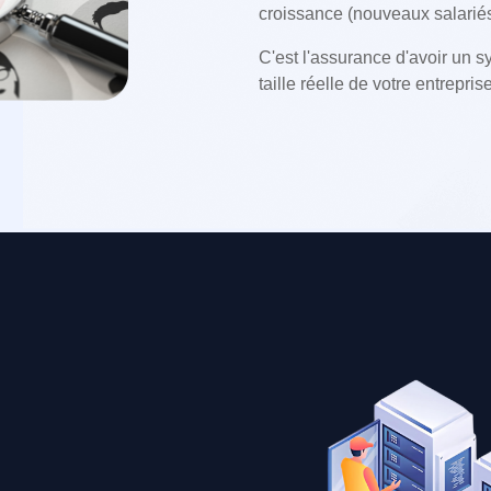
croissance (nouveaux salarié
C'est l'assurance d'avoir un 
taille réelle de votre entrepris