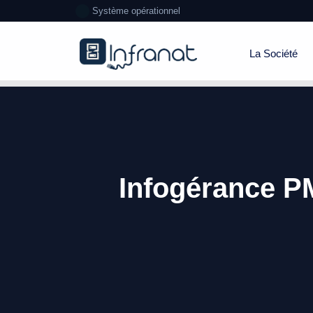
Système opérationnel
La Société
Infogérance PM