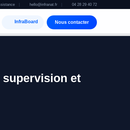
sistance
|
hello@infranat.fr
|
04 28 29 40 72
InfraBoard
Nous contacter
 supervision et