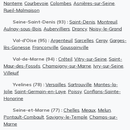
Nanterre
,
Courbevoie
,
Colombes
,
Asnières-sur-Seine
,
Rueil-Malmaison
Seine-Saint-Denis (93) :
Saint-Denis
,
Montreuil
,
Aulnay-sous-Bois
,
Aubervilliers
,
Drancy
,
Noisy-le-Grand
Val-d'Oise (95) :
Argenteuil
,
Sarcelles
,
Cergy
,
Garges-
lès-Gonesse
,
Franconville
,
Goussainville
Val-de-Marne (94) :
Créteil
,
Vitry-sur-Seine
,
Saint-
Maur-des-Fossés
,
Champigny-sur-Marne
,
Ivry-sur-Seine
,
Villejuif
Yvelines (78) :
Versailles
,
Sartrouville
,
Mantes-la-
Jolie
,
Saint-Germain-en-Laye
,
Poissy
,
Conflans-Sainte-
Honorine
Seine-et-Marne (77) :
Chelles
,
Meaux
,
Melun
,
Pontault-Combault
,
Savigny-le-Temple
,
Champs-sur-
Marne