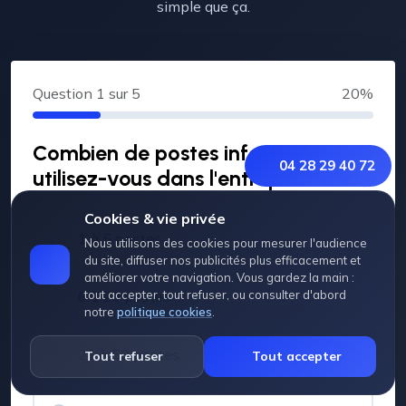
simple que ça.
Question
1
sur 5
20%
Combien de postes informatiques
04 28 29 40 72
utilisez-vous dans l'entreprise ?
Cookies & vie privée
1 à 5 postes
Nous utilisons des cookies pour mesurer l'audience
du site, diffuser nos publicités plus efficacement et
améliorer votre navigation. Vous gardez la main :
6 à 20 postes
tout accepter, tout refuser, ou consulter d'abord
notre
politique cookies
.
21 à 50 postes
Tout refuser
Tout accepter