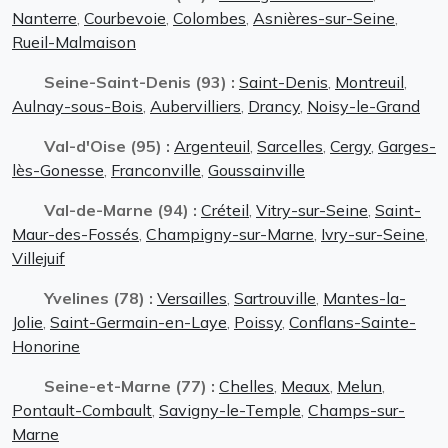
Nanterre
,
Courbevoie
,
Colombes
,
Asnières-sur-Seine
,
Rueil-Malmaison
Seine-Saint-Denis (93) :
Saint-Denis
,
Montreuil
,
Aulnay-sous-Bois
,
Aubervilliers
,
Drancy
,
Noisy-le-Grand
Val-d'Oise (95) :
Argenteuil
,
Sarcelles
,
Cergy
,
Garges-
lès-Gonesse
,
Franconville
,
Goussainville
Val-de-Marne (94) :
Créteil
,
Vitry-sur-Seine
,
Saint-
Maur-des-Fossés
,
Champigny-sur-Marne
,
Ivry-sur-Seine
,
Villejuif
Yvelines (78) :
Versailles
,
Sartrouville
,
Mantes-la-
Jolie
,
Saint-Germain-en-Laye
,
Poissy
,
Conflans-Sainte-
Honorine
Seine-et-Marne (77) :
Chelles
,
Meaux
,
Melun
,
Pontault-Combault
,
Savigny-le-Temple
,
Champs-sur-
Marne