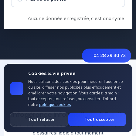
Aucune donnée enregistrée, c'est anonyme.
04 28 29 40 72
Cookies & vie privée
Nous utilisons des cookies pour mesurer l'audience
du site, diffuser nos publicités plus efficacement et
améliorer votre navigation. Vous gardez la main :
DISPONIBLE MAINTENANT
tout accepter, tout refuser, ou consulter d'abord
notre
politique cookies
.
Infogérance informatique à Pantin
Tout refuser
Tout accepter
Audit offert · Devis personnalisé sous 24h · 3 mois
d'essai résiliable à tout moment