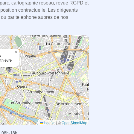
de parc, cartographie reseau, revue RGPD et
position contractuelle. Les dirigeants
e ou par telephone aupres de nos
×
s
thièvre
Leaflet
|
©
OpenStreetMap
 08h-18h