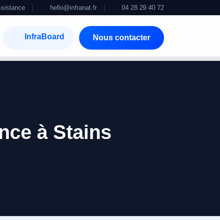
sistance
|
hello@infranat.fr
|
04 28 29 40 72
InfraBoard
Nous contacter
ance à Stains