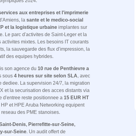
 olympiques 2024.
services aux entreprises et l'imprimerie
d'Amiens, la
sante et le medico-social
P et la logistique urbaine
implantes sur
. Le parc d'activites de Saint-Leger et la
 activites mixtes. Les besoins IT courants
ts, la sauvegarde des flux d'impression, la
atif des equipes hybrides.
uis son agence du
10 rue de Penthievre a
ns sous
4 heures sur site selon SLA
, avec
e dediee. La supervision 24/7, la migration
 et la securisation des acces distants via
e d'entree reste positionnee a
15 EUR HT
e. HP et HPE Aruba Networking equipent
es reseau des PME stanoises.
Saint-Denis, Pierrefitte-sur-Seine,
y-sur-Seine
. Un audit offert de