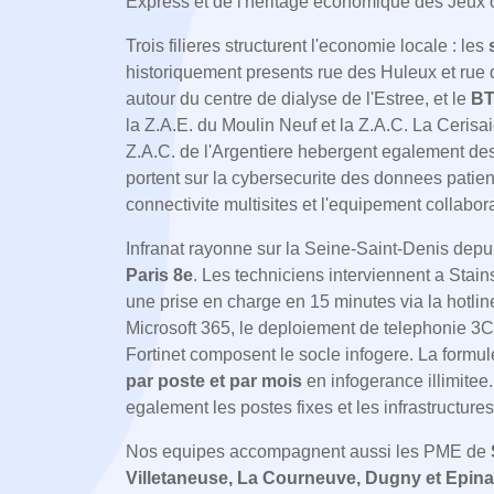
Express et de l'heritage economique des Jeux
Trois filieres structurent l'economie locale : les
historiquement presents rue des Huleux et rue 
autour du centre de dialyse de l'Estree, et le
BT
la Z.A.E. du Moulin Neuf et la Z.A.C. La Cerisaie
Z.A.C. de l'Argentiere hebergent egalement des
portent sur la cybersecurite des donnees patien
connectivite multisites et l'equipement collabor
Infranat rayonne sur la Seine-Saint-Denis dep
Paris 8e
. Les techniciens interviennent a Stai
une prise en charge en 15 minutes via la hotlin
Microsoft 365, le deploiement de telephonie 3CX
Fortinet composent le socle infogere. La formul
par poste et par mois
en infogerance illimite
egalement les postes fixes et les infrastructur
Nos equipes accompagnent aussi les PME de
Villetaneuse, La Courneuve, Dugny et Epina