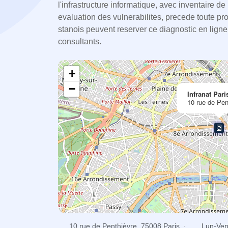
l'infrastructure informatique, avec inventaire 
evaluation des vulnerabilites, precede toute pro
stanois peuvent reserver ce diagnostic en lign
consultants.
+
−
Infranat Pari
10 rue de Pen
10 rue de Penthièvre, 75008 Paris ·
Lun-Ven