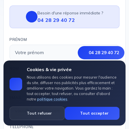
Besoin d'une réponse immédiate ?
04 28 29 40 72
PRÉNOM
04 28 29 40 72
NOM
Cookies & vie privée
Nous utilisons des cookies pour mesurer l'audience
du site, diffuser nos publicités plus efficacement et
améliorer votre navigation. Vous gardez la main :
tout accepter, tout refuser, ou consulter d'abord
EMAIL
notre
politique cookies
.
Tout refuser
Tout accepter
TÉLÉPHONE