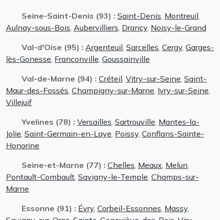
Seine-Saint-Denis (93) :
Saint-Denis
,
Montreuil
,
Aulnay-sous-Bois
,
Aubervilliers
,
Drancy
,
Noisy-le-Grand
Val-d'Oise (95) :
Argenteuil
,
Sarcelles
,
Cergy
,
Garges-
lès-Gonesse
,
Franconville
,
Goussainville
Val-de-Marne (94) :
Créteil
,
Vitry-sur-Seine
,
Saint-
Maur-des-Fossés
,
Champigny-sur-Marne
,
Ivry-sur-Seine
,
Villejuif
Yvelines (78) :
Versailles
,
Sartrouville
,
Mantes-la-
Jolie
,
Saint-Germain-en-Laye
,
Poissy
,
Conflans-Sainte-
Honorine
Seine-et-Marne (77) :
Chelles
,
Meaux
,
Melun
,
Pontault-Combault
,
Savigny-le-Temple
,
Champs-sur-
Marne
Essonne (91) :
Évry
,
Corbeil-Essonnes
,
Massy
,
Savigny-sur-Orge
,
Sainte-Geneviève-des-Bois
,
Viry-