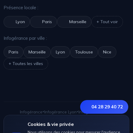
Présence locale :
Lyon
Paris
Marseille
+ Tout voir
Infogérance par ville :
Paris
Marseille
Lyon
Toulouse
Nice
+ Toutes les villes
04 28 29 40 72
Infogérance
•
Infogérance Lyon
•
Infogérance Paris
•
Infogérance Île-de-France
•
Infogérance Marseille
•
Maintenance Lyon
Cookies & vie privée
•
Cybersécurité Lyon
•
Cybersécurité
•
Maintenance informatique
•
Tarifs infogérance
Nous utilisons des cookies pour mesurer l'audience