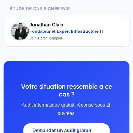
ÉTUDE DE CAS SIGNÉE PAR
Jonathan Clais
Fondateur et Expert Infrastructure IT
Voir le profil complet
Votre situation ressemble à ce
cas ?
Audit informatique gratuit, réponse sous 2h
ouvrées.
Demander un audit gratuit