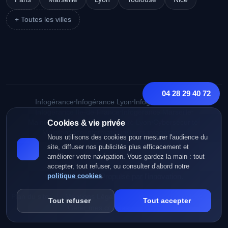
+ Toutes les villes
04 28 29 40 72
Infogérance
•
Infogérance Lyon
•
Infogérance Paris
•
Infogérance Île-de-France
•
Infogérance Marseille
•
Maintenance Lyon
Cookies & vie privée
•
Cybersécurité Lyon
•
Cybersécurité
•
Maintenance informatique
•
Tarifs infogérance
Nous utilisons des cookies pour mesurer l'audience du
site, diffuser nos publicités plus efficacement et
améliorer votre navigation. Vous gardez la main : tout
accepter, tout refuser, ou consulter d'abord notre
© 2026 Infranat. Propulsé par l'innovation.
politique cookies
.
/
/
/
Plan du site
Mentions Légales
Politique de cookies
Tout refuser
Tout accepter
/
Gérer mes cookies
CGV