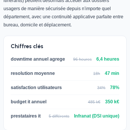
itinérants) peuvent désormais accéder aux dossiers
usagers de manière sécurisée depuis n'importe quel
département, avec une continuité applicative parfaite entre
bureau, domicile et déplacement.
Chiffres clés
downtime annuel agrege
6,4 heures
96 heures
resolution moyenne
47 min
18h
satisfaction utilisateurs
78%
34%
budget it annuel
350 k€
485 k€
prestataires it
Infranat (DSI unique)
5 différents