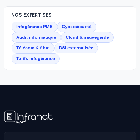
NOS EXPERTISES
Infogérance PME
Cybersécurité
Audit informatique
Cloud & sauvegarde
Télécom & fibre
DSI externalisée
Tarifs infogérance