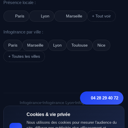
Présence locale :
Paris
Lyon
Marseille
+ Tout voir
Infogérance par ville :
Paris
Marseille
Lyon
Toulouse
Nice
+ Toutes les villes
04 28 29 40 72
Infogérance
•
Infogérance Lyon
•
Infogérance Paris
•
Infogérance Île-de-France
•
Infogérance Marseille
•
Maintenance Lyon
Cookies & vie privée
•
Cybersécurité Lyon
•
Cybersécurité
•
Maintenance informatique
•
Tarifs infogérance
Nous utilisons des cookies pour mesurer l'audience du
site, diffuser nos publicités plus efficacement et