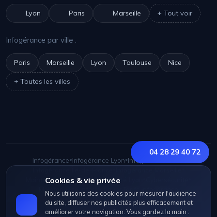
Lyon
Paris
Marseille
+ Tout voir
Infogérance par ville :
Paris
Marseille
Lyon
Toulouse
Nice
+ Toutes les villes
04 28 29 40 72
Infogérance
•
Infogérance Lyon
•
Infogérance Paris
•
Infogérance Île-de-France
•
Infogérance Marseille
•
Maintenance Lyon
Cookies & vie privée
•
Cybersécurité Lyon
•
Cybersécurité
•
Maintenance informatique
•
Tarifs infogérance
Nous utilisons des cookies pour mesurer l'audience
du site, diffuser nos publicités plus efficacement et
améliorer votre navigation. Vous gardez la main :