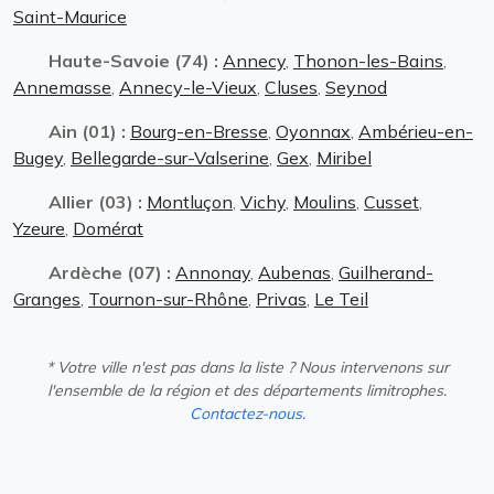
Saint-Maurice
Haute-Savoie (74) :
Annecy
,
Thonon-les-Bains
,
Annemasse
,
Annecy-le-Vieux
,
Cluses
,
Seynod
Ain (01) :
Bourg-en-Bresse
,
Oyonnax
,
Ambérieu-en-
Bugey
,
Bellegarde-sur-Valserine
,
Gex
,
Miribel
Allier (03) :
Montluçon
,
Vichy
,
Moulins
,
Cusset
,
Yzeure
,
Domérat
Ardèche (07) :
Annonay
,
Aubenas
,
Guilherand-
Granges
,
Tournon-sur-Rhône
,
Privas
,
Le Teil
* Votre ville n'est pas dans la liste ? Nous intervenons sur
l'ensemble de la région et des départements limitrophes.
Contactez-nous.