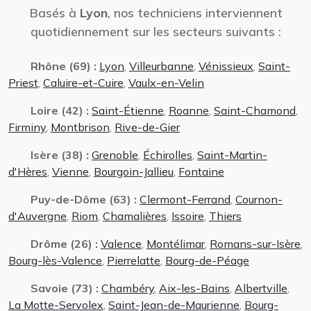
Basés à
Lyon
, nos techniciens interviennent
quotidiennement sur les secteurs suivants :
Rhône (69) :
Lyon
,
Villeurbanne
,
Vénissieux
,
Saint-
Priest
,
Caluire-et-Cuire
,
Vaulx-en-Velin
Loire (42) :
Saint-Étienne
,
Roanne
,
Saint-Chamond
,
Firminy
,
Montbrison
,
Rive-de-Gier
Isère (38) :
Grenoble
,
Échirolles
,
Saint-Martin-
d'Hères
,
Vienne
,
Bourgoin-Jallieu
,
Fontaine
Puy-de-Dôme (63) :
Clermont-Ferrand
,
Cournon-
d'Auvergne
,
Riom
,
Chamalières
,
Issoire
,
Thiers
Drôme (26) :
Valence
,
Montélimar
,
Romans-sur-Isère
,
Bourg-lès-Valence
,
Pierrelatte
,
Bourg-de-Péage
Savoie (73) :
Chambéry
,
Aix-les-Bains
,
Albertville
,
La Motte-Servolex
,
Saint-Jean-de-Maurienne
,
Bourg-