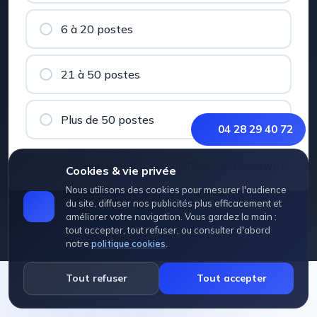
6 à 20 postes
21 à 50 postes
Plus de 50 postes
04 28 29 40 72
Aucune donnée enregistrée, c'est anonyme.
Cookies & vie privée
Nous utilisons des cookies pour mesurer l'audience
du site, diffuser nos publicités plus efficacement et
améliorer votre navigation. Vous gardez la main :
tout accepter, tout refuser, ou consulter d'abord
notre
politique cookies
.
Tout refuser
Tout accepter