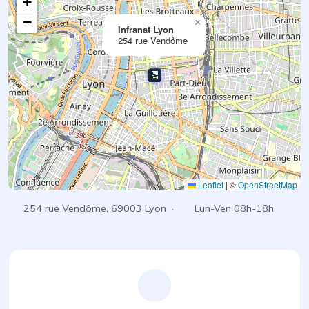
+
−
×
Infranat Lyon
254 rue Vendôme
Leaflet
|
©
OpenStreetMap
254 rue Vendôme, 69003 Lyon ·
Lun-Ven 08h-18h