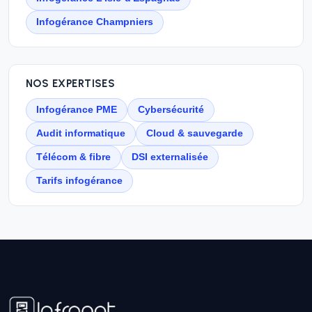
Infogérance Champniers
NOS EXPERTISES
Infogérance PME
Cybersécurité
Audit informatique
Cloud & sauvegarde
Télécom & fibre
DSI externalisée
Tarifs infogérance