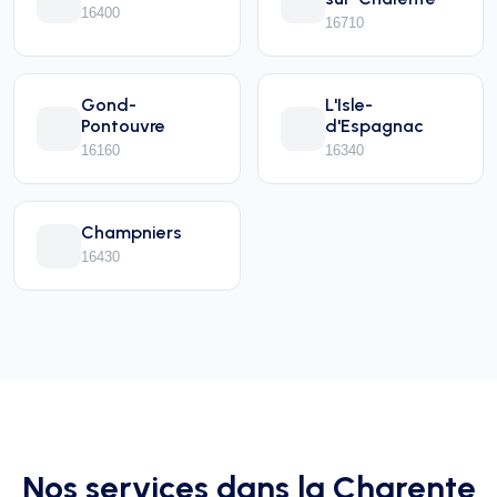
16400
16710
Gond-
L'Isle-
Pontouvre
d'Espagnac
16160
16340
Champniers
16430
Nos services dans la Charente