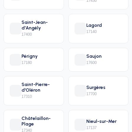
17430
Saint-Jean-
Lagord
d'Angély
17140
17400
Périgny
Saujon
17180
17600
Saint-Pierre-
Surgères
d'Oléron
17700
17310
Châtelaillon-
Nieul-sur-Mer
Plage
17137
17340