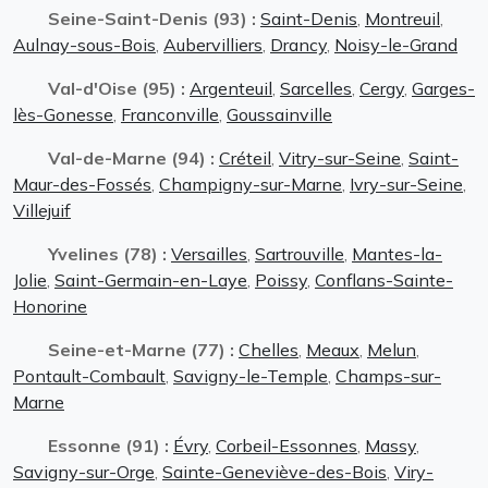
Seine-Saint-Denis (93) :
Saint-Denis
,
Montreuil
,
Aulnay-sous-Bois
,
Aubervilliers
,
Drancy
,
Noisy-le-Grand
Val-d'Oise (95) :
Argenteuil
,
Sarcelles
,
Cergy
,
Garges-
lès-Gonesse
,
Franconville
,
Goussainville
Val-de-Marne (94) :
Créteil
,
Vitry-sur-Seine
,
Saint-
Maur-des-Fossés
,
Champigny-sur-Marne
,
Ivry-sur-Seine
,
Villejuif
Yvelines (78) :
Versailles
,
Sartrouville
,
Mantes-la-
Jolie
,
Saint-Germain-en-Laye
,
Poissy
,
Conflans-Sainte-
Honorine
Seine-et-Marne (77) :
Chelles
,
Meaux
,
Melun
,
Pontault-Combault
,
Savigny-le-Temple
,
Champs-sur-
Marne
Essonne (91) :
Évry
,
Corbeil-Essonnes
,
Massy
,
Savigny-sur-Orge
,
Sainte-Geneviève-des-Bois
,
Viry-