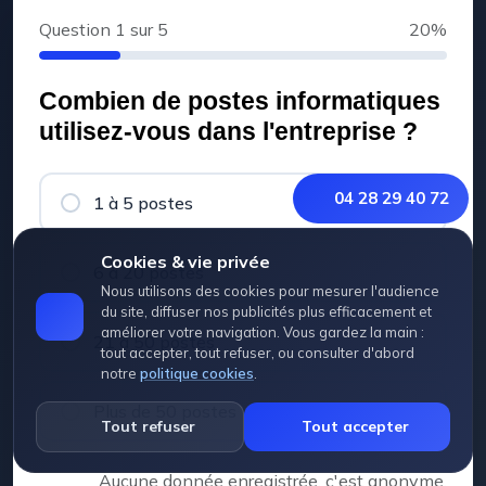
Question
1
sur 5
20%
Combien de postes informatiques
utilisez-vous dans l'entreprise ?
04 28 29 40 72
1 à 5 postes
Cookies & vie privée
6 à 20 postes
Nous utilisons des cookies pour mesurer l'audience
du site, diffuser nos publicités plus efficacement et
améliorer votre navigation. Vous gardez la main :
21 à 50 postes
tout accepter, tout refuser, ou consulter d'abord
notre
politique cookies
.
Plus de 50 postes
Tout refuser
Tout accepter
Aucune donnée enregistrée, c'est anonyme.