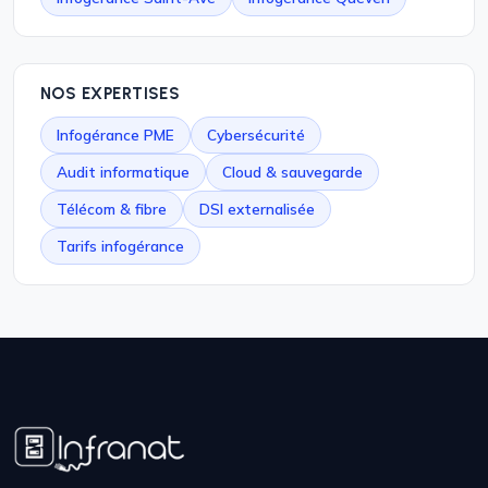
NOS EXPERTISES
Infogérance PME
Cybersécurité
Audit informatique
Cloud & sauvegarde
Télécom & fibre
DSI externalisée
Tarifs infogérance