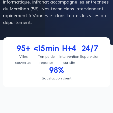
informatique, Infranat accompagne les entreprises
du Morbihan (56). Nos techniciens interviennent
rapidement à Vannes et dans toutes les villes du
département.
95+
<15min
H+4
24/7
Villes
Temps de
Intervention
Supervision
couvertes
réponse
sur site
98%
Satisfaction client