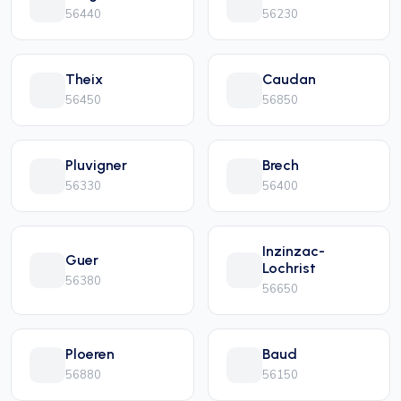
56440
56230
Theix
Caudan
56450
56850
Pluvigner
Brech
56330
56400
Inzinzac-
Guer
Lochrist
56380
56650
Ploeren
Baud
56880
56150