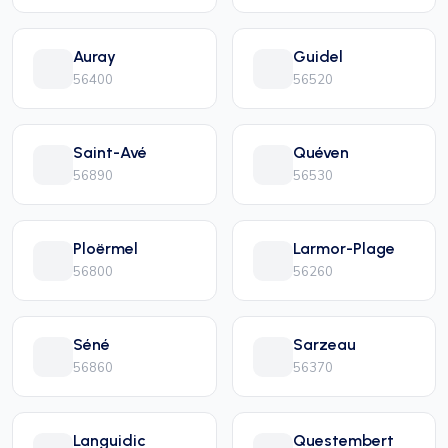
Auray
Guidel
56400
56520
Saint-Avé
Quéven
56890
56530
Ploërmel
Larmor-Plage
56800
56260
Séné
Sarzeau
56860
56370
Languidic
Questembert