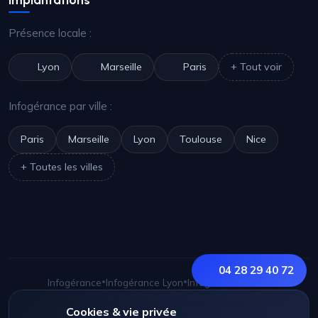
Présence locale :
Lyon
Marseille
Paris
+ Tout voir
Infogérance par ville :
Paris
Marseille
Lyon
Toulouse
Nice
+ Toutes les villes
04 28 29 40 72
Infogérance
•
Infogérance Lyon
•
Infogérance Paris
•
Infogérance Île-de-France
•
Infogérance Marseille
•
Maintenance Lyon
Cookies & vie privée
•
Cybersécurité Lyon
•
Cybersécurité
•