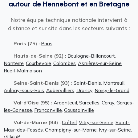
autour de Hennebont et en Bretagne
Notre équipe technique nationale intervient à
distance et sur site dans les secteurs suivants :
Paris (75) :
Paris
Hauts-de-Seine (92) :
Boulogne-Billancourt
,
Nanterre
,
Courbevoie
,
Colombes
,
Asnières-sur-Seine
,
Rueil-Malmaison
Seine-Saint-Denis (93) :
Saint-Denis
,
Montreuil
,
Aulnay-sous-Bois
,
Aubervilliers
,
Drancy
,
Noisy-le-Grand
Val-d'Oise (95) :
Argenteuil
,
Sarcelles
,
Cergy
,
Garges-
lès-Gonesse
,
Franconville
,
Goussainville
Val-de-Marne (94) :
Créteil
,
Vitry-sur-Seine
,
Saint-
Maur-des-Fossés
,
Champigny-sur-Marne
,
Ivry-sur-Seine
,
Villejuif