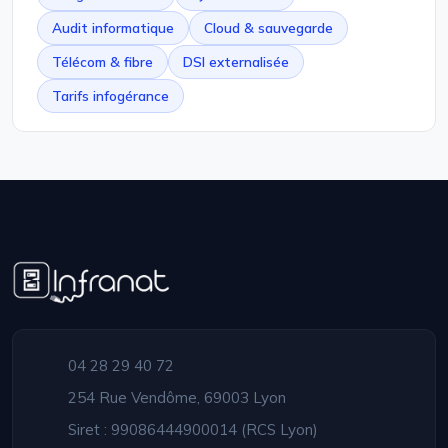
Audit informatique
Cloud & sauvegarde
Télécom & fibre
DSI externalisée
Tarifs infogérance
04 28 29 40 72
254 Rue Vendôme, 69003 Lyon
Siret : 99086444900014 (RCS Lyon)