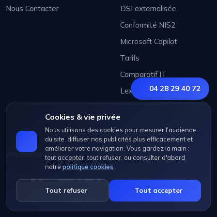
Nous Contacter
DSI externalisée
Conformité NIS2
Microsoft Copilot
Tarifs
Comparatif IT
04 28 29 40 72
Lexique IT
Cookies & vie privée
Nous utilisons des cookies pour mesurer l'audience
du site, diffuser nos publicités plus efficacement et
améliorer votre navigation. Vous gardez la main :
Implantations
tout accepter, tout refuser, ou consulter d'abord
notre
politique cookies
.
Présence locale :
Tout refuser
Tout accepter
Paris
Marseille
Lyon
+ Tout voir