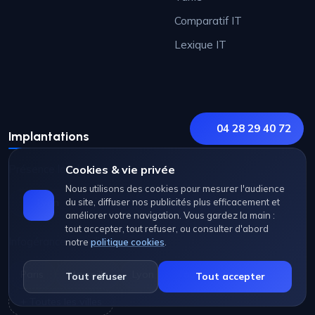
Comparatif IT
Lexique IT
04 28 29 40 72
Implantations
Présence locale :
Cookies & vie privée
Nous utilisons des cookies pour mesurer l'audience
Lyon
du site, diffuser nos publicités plus efficacement et
Paris
Marseille
+ Tout voir
améliorer votre navigation. Vous gardez la main :
tout accepter, tout refuser, ou consulter d'abord
Infogérance par ville :
notre
politique cookies
.
Paris
Marseille
Lyon
Toulouse
Nice
Tout refuser
Tout accepter
+ Toutes les villes