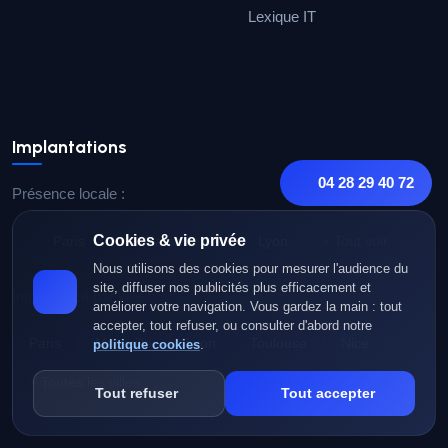
Lexique IT
Implantations
04 28 29 40 72
Présence locale :
Cookies & vie privée
Paris
Marseille
Lyon
+ Tout voir
Nous utilisons des cookies pour mesurer l'audience du
site, diffuser nos publicités plus efficacement et
Infogérance par ville :
améliorer votre navigation. Vous gardez la main : tout
accepter, tout refuser, ou consulter d'abord notre
Paris
Marseille
Lyon
Toulouse
Nice
politique cookies
.
+ Toutes les villes
Tout refuser
Tout accepter