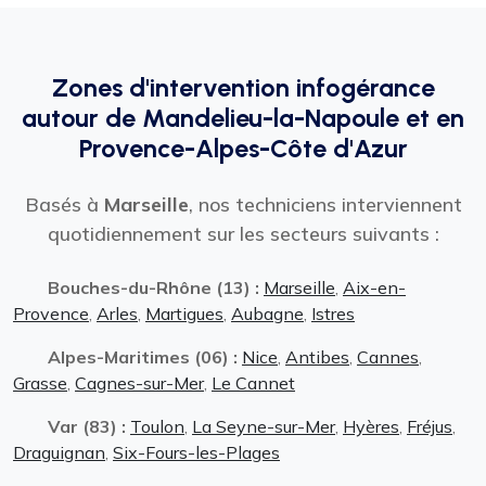
Zones d'intervention infogérance
autour de Mandelieu-la-Napoule et en
Provence-Alpes-Côte d'Azur
Basés à
Marseille
, nos techniciens interviennent
quotidiennement sur les secteurs suivants :
Bouches-du-Rhône (13) :
Marseille
,
Aix-en-
Provence
,
Arles
,
Martigues
,
Aubagne
,
Istres
Alpes-Maritimes (06) :
Nice
,
Antibes
,
Cannes
,
Grasse
,
Cagnes-sur-Mer
,
Le Cannet
Var (83) :
Toulon
,
La Seyne-sur-Mer
,
Hyères
,
Fréjus
,
Draguignan
,
Six-Fours-les-Plages