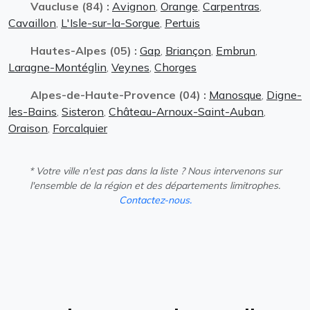
Vaucluse (84) :
Avignon
,
Orange
,
Carpentras
,
Cavaillon
,
L'Isle-sur-la-Sorgue
,
Pertuis
Hautes-Alpes (05) :
Gap
,
Briançon
,
Embrun
,
Laragne-Montéglin
,
Veynes
,
Chorges
Alpes-de-Haute-Provence (04) :
Manosque
,
Digne-
les-Bains
,
Sisteron
,
Château-Arnoux-Saint-Auban
,
Oraison
,
Forcalquier
* Votre ville n'est pas dans la liste ? Nous intervenons sur
l'ensemble de la région et des départements limitrophes.
Contactez-nous.