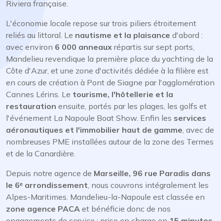
Riviera française.
L'économie locale repose sur trois piliers étroitement
reliés au littoral. Le
nautisme et la plaisance
d'abord :
avec environ
6 000 anneaux
répartis sur sept ports,
Mandelieu revendique la première place du yachting de la
Côte d'Azur, et une zone d'activités dédiée à la filière est
en cours de création à Pont de Siagne par l'agglomération
Cannes Lérins. Le
tourisme, l'hôtellerie et la
restauration
ensuite, portés par les plages, les golfs et
l'événement La Napoule Boat Show. Enfin les
services
aéronautiques et l'immobilier haut de gamme
, avec de
nombreuses PME installées autour de la zone des Termes
et de la Canardière.
Depuis notre agence de
Marseille, 96 rue Paradis dans
le 6ᵉ arrondissement
, nous couvrons intégralement les
Alpes-Maritimes. Mandelieu-la-Napoule est classée en
zone agence PACA
et bénéficie donc de nos
engagements de service : prise en charge en
15 minutes
,