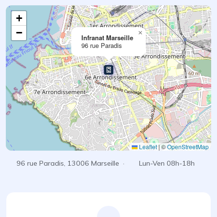
+
−
×
Infranat Marseille
96 rue Paradis
Leaflet
|
©
OpenStreetMap
96 rue Paradis, 13006 Marseille ·
Lun-Ven 08h-18h