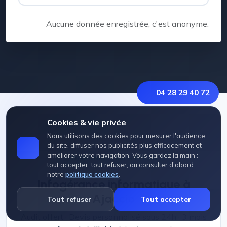
Aucune donnée enregistrée, c'est anonyme.
04 28 29 40 72
Cookies & vie privée
Nous utilisons des cookies pour mesurer l'audience
du site, diffuser nos publicités plus efficacement et
améliorer votre navigation. Vous gardez la main :
DISPONIBLE MAINTENANT
tout accepter, tout refuser, ou consulter d'abord
notre
politique cookies
.
Infogérance informatique à
Ajaccio
Tout refuser
Tout accepter
Audit offert · Devis personnalisé sous 24h · 3 mois