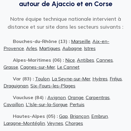
autour de Ajaccio et en Corse
Notre équipe technique nationale intervient à
distance et sur site dans les secteurs suivants :
Bouches-du-Rhône (13) :
Marseille
,
Aix-en-
Provence
,
Arles
,
Martigues
,
Aubagne
,
Istres
Alpes-Maritimes (06) :
Nice
,
Antibes
,
Cannes
,
Grasse
,
Cagnes-sur-Mer
,
Le Cannet
Var (83) :
Toulon
,
La Seyne-sur-Mer
,
Hyères
,
Fréjus
,
Draguignan
,
Six-Fours-les-Plages
Vaucluse (84) :
Avignon
,
Orange
,
Carpentras
,
Cavaillon
,
L'Isle-sur-la-Sorgue
,
Pertuis
Hautes-Alpes (05) :
Gap
,
Briançon
,
Embrun
,
Laragne-Montéglin
,
Veynes
,
Chorges