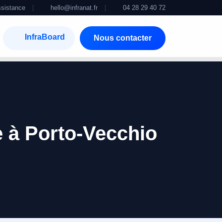
sistance
|
hello@infranat.fr
|
04 28 29 40 72
InfraBoard
Nous contacter
e à Porto-Vecchio