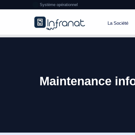
Système opérationnel
La Société
Maintenance info