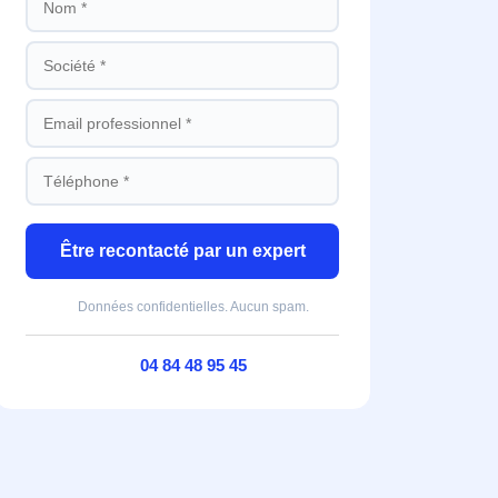
Être recontacté par un expert
Données confidentielles. Aucun spam.
04 84 48 95 45