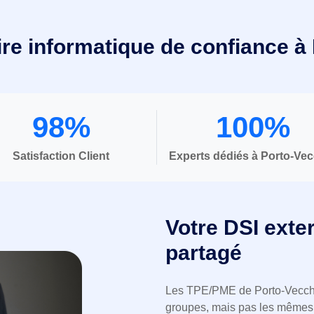
ire informatique de confiance à
98%
100%
Satisfaction Client
Experts dédiés à Porto-Ve
Votre DSI exte
partagé
Les TPE/PME de Porto-Vecchi
groupes, mais pas les mêmes 