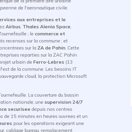
rique de la premiere aire urbaine
opeenne de l'aeronautique civile.
ervices aux entreprises et le
hez
Airbus
,
Thales Alenia Space
,
ournefeuille ; le
commerce et
ts recenses sur la commune ; et
oncentrees sur la
ZA de Pahin
. Cette
reprises reparties sur la ZAC Pahin
 projet urbain de
Ferro-Lebres
(13
 l'est de la commune. Les besoins IT
 sauvegarde cloud, la protection Microsoft
ournefeuille. La couverture du bassin
sation nationale, une
supervision 24/7
ce securisee
depuis nos centres
ns de 15 minutes en heures ouvrees et un
eures
pour les operations exigeant une
veur, cablage bureau, remplacement