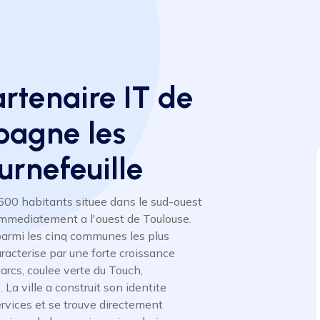
artenaire IT de
pagne les
urnefeuille
600 habitants situee dans le sud-ouest
immediatement a l'ouest de Toulouse.
e parmi les cinq communes les plus
aracterise par une forte croissance
arcs, coulee verte du Touch,
 La ville a construit son identite
rvices et se trouve directement