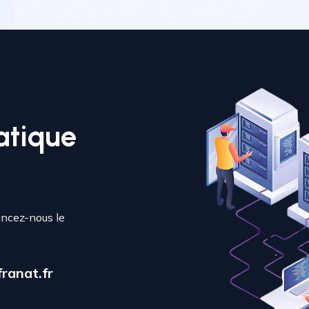
atique
ancez-nous le
ranat.fr