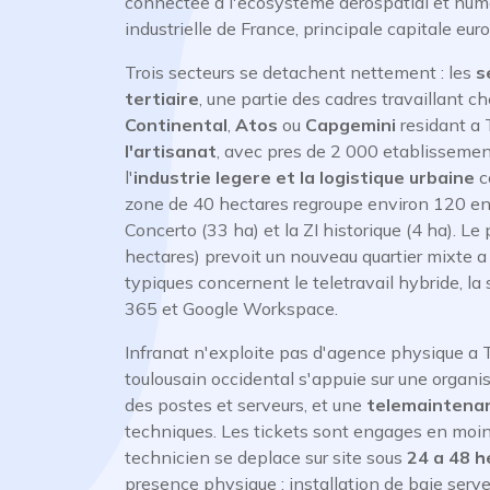
connectee a l'ecosysteme aerospatial et nume
industrielle de France, principale capitale eur
Trois secteurs se detachent nettement : les
s
tertiaire
, une partie des cadres travaillant c
Continental
,
Atos
ou
Capgemini
residant a T
l'artisanat
, avec pres de 2 000 etablissemen
l'
industrie legere et la logistique urbaine
c
zone de 40 hectares regroupe environ 120 ent
Concerto (33 ha) et la ZI historique (4 ha). Le
hectares) prevoit un nouveau quartier mixte a
typiques concernent le teletravail hybride, la
365 et Google Workspace.
Infranat n'exploite pas d'agence physique a T
toulousain occidental s'appuie sur une organi
des postes et serveurs, et une
telemaintenan
techniques. Les tickets sont engages en moi
technicien se deplace sur site sous
24 a 48 h
presence physique : installation de baie ser