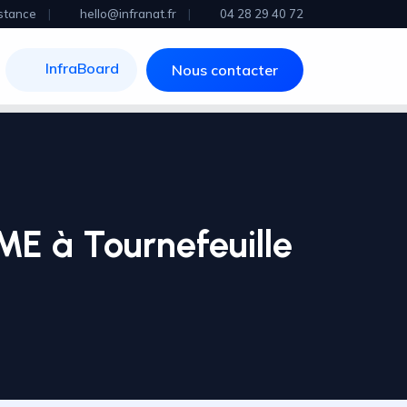
stance
|
hello@infranat.fr
|
04 28 29 40 72
InfraBoard
Nous contacter
ME à Tournefeuille