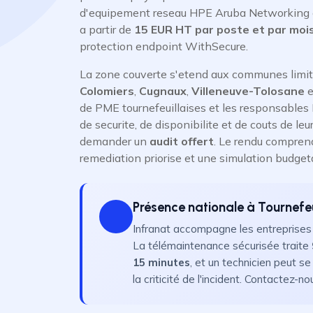
d'equipement reseau HPE Aruba Networking ou 
a partir de
15 EUR HT par poste et par moi
protection endpoint WithSecure.
La zone couverte s'etend aux communes limi
Colomiers
,
Cugnaux
,
Villeneuve-Tolosane
e
de PME tournefeuillaises et les responsables I
de securite, de disponibilite et de couts de le
demander un
audit offert
. Le rendu compren
remediation priorise et une simulation budget
Présence nationale à Tournefeu
Infranat accompagne les entreprises d
La télémaintenance sécurisée traite
15 minutes
, et un technicien peut s
la criticité de l'incident. Contactez-n