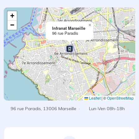
+
−
×
Infranat Marseille
96 rue Paradis
Leaflet
|
©
OpenStreetMap
96 rue Paradis, 13006 Marseille ·
Lun-Ven 08h-18h