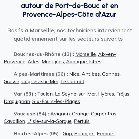
autour de Port-de-Bouc et en
Provence-Alpes-Côte d'Azur
Basés à
Marseille
, nos techniciens interviennent
quotidiennement sur les secteurs suivants :
Bouches-du-Rhône (13) :
Marseille
,
Aix-en-
Provence
,
Arles
,
Martigues
,
Aubagne
,
Istres
Alpes-Maritimes (06) :
Nice
,
Antibes
,
Cannes
,
Grasse
,
Cagnes-sur-Mer
,
Le Cannet
Var (83) :
Toulon
,
La Seyne-sur-Mer
,
Hyères
,
Fréjus
,
Draguignan
,
Six-Fours-les-Plages
Vaucluse (84) :
Avignon
,
Orange
,
Carpentras
,
Cavaillon
,
L'Isle-sur-la-Sorgue
,
Pertuis
Hautes-Alpes (05) :
Gap
,
Briançon
,
Embrun
,