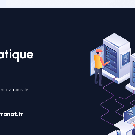
atique
ancez-nous le
ranat.fr