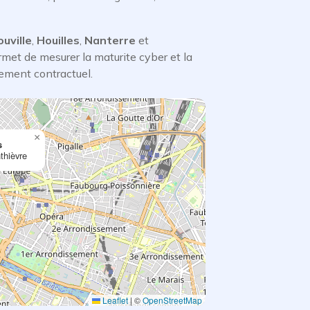
uville
,
Houilles
,
Nanterre
et
met de mesurer la maturite cyber et la
gement contractuel.
×
s
thièvre
Leaflet
|
©
OpenStreetMap