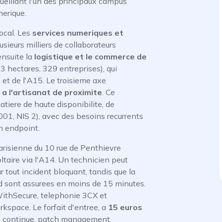
cueillant l'un des principaux campus
merique.
ocal. Les
services numeriques et
usieurs milliers de collaborateurs
ensuite la
logistique et le commerce de
,63 hectares, 329 entreprises), qui
 et de l'A15. Le troisieme axe
 a l'artisanat de proximite
. Ce
iere de haute disponibilite, de
001, NIS 2), avec des besoins recurrents
n endpoint.
risienne du 10 rue de Penthievre
ltaire via l'A14. Un technicien peut
 tout incident bloquant, tandis que la
ud sont assurees en moins de 15 minutes.
WithSecure, telephonie 3CX et
space. Le forfait d'entree, a
15 euros
ion continue, patch management,