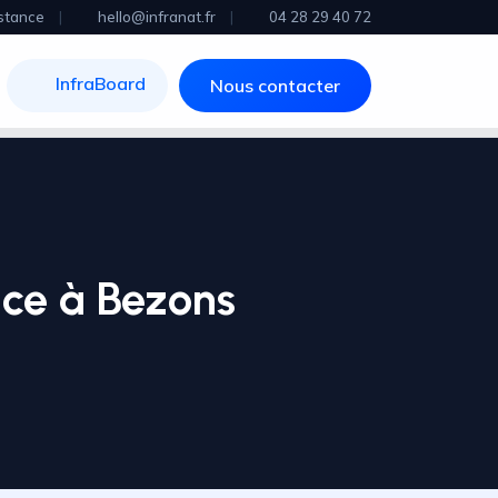
stance
|
hello@infranat.fr
|
04 28 29 40 72
InfraBoard
Nous contacter
nce à Bezons