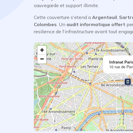
sauvegarde et support illimite.
Cette couverture s'etend a
Argenteuil
,
Sartro
Colombes
. Un
audit informatique offert
per
resilience de l'infrastructure avant tout enga
+
−
Infranat Pari
10 rue de Pen