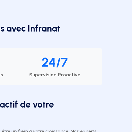
s avec Infranat
24/7
ns
Supervision Proactive
actif de votre
e être un frein à votre croissance. Nos experts