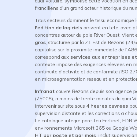
quai Voltaire, symbolise cette vocation en ac
franciliens d'un grand acteur historique du nu
Trois secteurs dominent le tissu economique l
l'edition de logiciels
arrivent en tete, avec pl
concentres autour du pole River Ouest. Vient 
gros
, structuree par la Z.I. Est de Bezons (24
capitalise sur la proximite immediate de l'A86
correspond aux
services aux entreprises et
contexte impose des exigences elevees en mat
continuite d'activite et de conformite (ISO 27
en microsegmentation reseau et en protectio
Infranat
couvre Bezons depuis son agence pa
(75008), a moins de trente minutes du quai Vo
intervenir sur site sous
4 heures ouvrees
pour
supervision distante et les corrections a cha
Le catalogue integre pare-feu Fortinet, EDR 
environnements Microsoft 365 ou Google Work
HT par poste et par mois
, inclut supervis