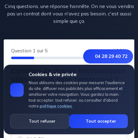
Cinq questions, une réponse honnête. On ne vous vendra
pas un contrat dont vous n'avez pas besoin, c'est aussi
simple que ça.
Question
1
sur 5
20%
04 28 29 40 72
Combien de postes informatiques
Cookies & vie privée
utilisez-vous dans l'entreprise ?
Nous utilisons des cookies pour mesurer l'audience
du site, diffuser nos publicités plus efficacement et
améliorer votre navigation. Vous gardez la main :
1 à 5 postes
tout accepter, tout refuser, ou consulter d'abord
notre
politique cookies
.
6 à 20 postes
Tout refuser
Tout accepter