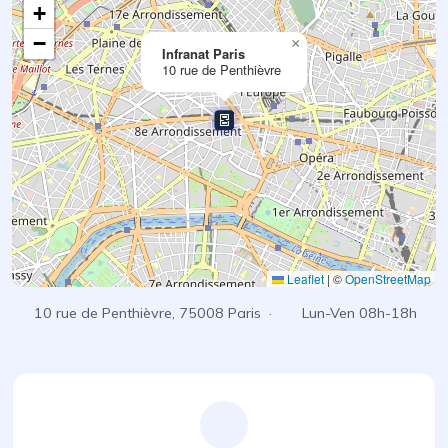
+
−
×
Infranat Paris
10 rue de Penthièvre
Leaflet
|
©
OpenStreetMap
10 rue de Penthièvre, 75008 Paris ·
Lun-Ven 08h-18h