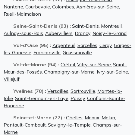
Nanterre
,
Courbevoie
,
Colombes
,
Asnières-sur-Seine
,
Rueil-Malmaison
Seine-Saint-Denis (93) :
Saint-Denis
,
Montreuil
,
Aulnay-sous-Bois
,
Aubervilliers
,
Drancy
,
Noisy-le-Grand
Val-d'Oise (95) :
Argenteuil
,
Sarcelles
,
Cergy
,
Garges-
lès-Gonesse
,
Franconville
,
Goussainville
Val-de-Marne (94) :
Créteil
,
Vitry-sur-Seine
,
Saint-
Maur-des-Fossés
,
Champigny-sur-Marne
,
Ivry-sur-Seine
,
Villejuif
Yvelines (78) :
Versailles
,
Sartrouville
,
Mantes-la-
Jolie
,
Saint-Germain-en-Laye
,
Poissy
,
Conflans-Sainte-
Honorine
Seine-et-Marne (77) :
Chelles
,
Meaux
,
Melun
,
Pontault-Combault
,
Savigny-le-Temple
,
Champs-sur-
Marne