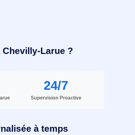
à Chevilly-Larue ?
24/7
Larue
Supervision Proactive
rnalisée à temps