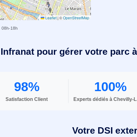
Leaflet
|
©
OpenStreetMap
 08h-18h
Infranat pour gérer votre parc 
98%
100%
Satisfaction Client
Experts dédiés à Chevilly-
Votre DSI exte