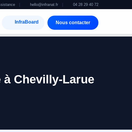
sistance
|
hello@infranat.fr
|
04 28 29 40 72
InfraBoard
Nous contacter
 à Chevilly-Larue