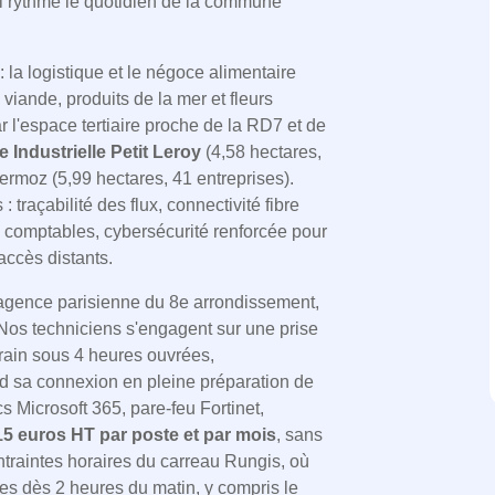
 rythme le quotidien de la commune
 la logistique et le négoce alimentaire
 viande, produits de la mer et fleurs
r l'espace tertiaire proche de la RD7 et de
 Industrielle Petit Leroy
(4,58 hectares,
ermoz (5,99 hectares, 41 entreprises).
traçabilité des flux, connectivité fibre
comptables, cybersécurité renforcée pour
accès distants.
n agence parisienne du 8e arrondissement,
. Nos techniciens s'engagent sur une prise
rain sous 4 heures ouvrées,
d sa connexion en pleine préparation de
Microsoft 365, pare-feu Fortinet,
15 euros HT par poste et par mois
, sans
traintes horaires du carreau Rungis, où
les dès 2 heures du matin, y compris le