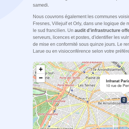
samedi.
Nous couvrons également les communes voisin
Fresnes, Villejuif et Orly, dans une logique de m
le sud francilien. Un
audit d'infrastructure offe
serveurs, licences et postes, d'identifier les vul
de mise en conformité sous quinze jours. Le ren
Larue ou en visioconférence selon votre préfér
+
−
Infranat Pari
10 rue de Pen