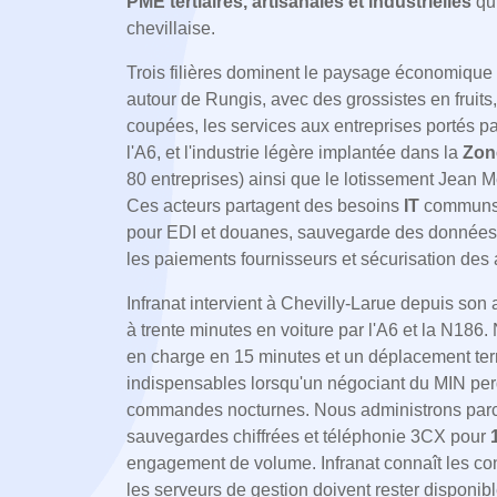
PME tertiaires, artisanales et industrielles
qui
chevillaise.
Trois filières dominent le paysage économique :
autour de Rungis, avec des grossistes en fruits,
coupées, les services aux entreprises portés pa
l'A6, et l'industrie légère implantée dans la
Zone
80 entreprises) ainsi que le lotissement Jean M
Ces acteurs partagent des besoins
IT
communs : 
pour EDI et douanes, sauvegarde des données 
les paiements fournisseurs et sécurisation des 
Infranat intervient à Chevilly-Larue depuis so
à trente minutes en voiture par l'A6 et la N186
en charge en 15 minutes et un déplacement ter
indispensables lorsqu'un négociant du MIN per
commandes nocturnes. Nous administrons parcs 
sauvegardes chiffrées et téléphonie 3CX pour
engagement de volume. Infranat connaît les con
les serveurs de gestion doivent rester disponib